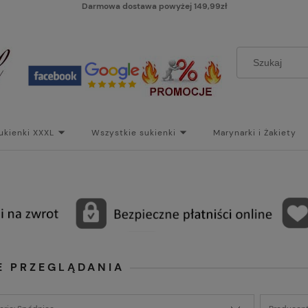
Darmowa dostawa powyżej 149,99zł
ukienki XXXL
Wszystkie sukienki
Marynarki i Żakiety
i
Paski
Koszt dostawy
Skontaktuj się z Nami!
Bl
E PRZEGLĄDANIA