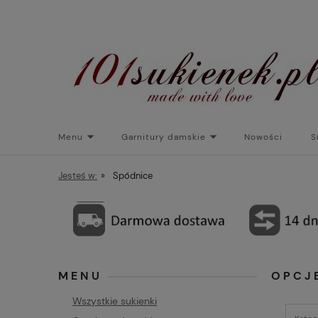
Menu
Garnitury damskie
Nowości
S
Torebki do sukienek
Promocje
Płaszcze/kurtk
Jesteś w:
»
Spódnice
MENU
OPCJ
Wszystkie sukienki