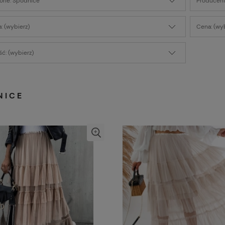
orie: Spódnice
Producent
: (wybierz)
Cena: (wyb
ć: (wybierz)
NICE