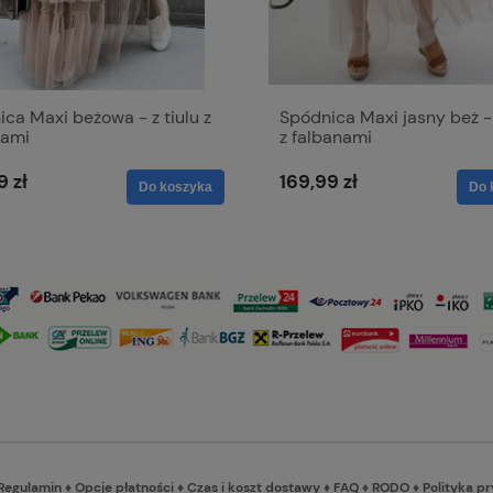
ca Maxi beżowa - z tiulu z
Spódnica Maxi jasny beż - 
nami
z falbanami
9 zł
169,99 zł
Do koszyka
Do 
Regulamin
♦
Opcje płatności
♦
Czas i koszt dostawy
♦
FAQ
♦
RODO
♦
Polityka p