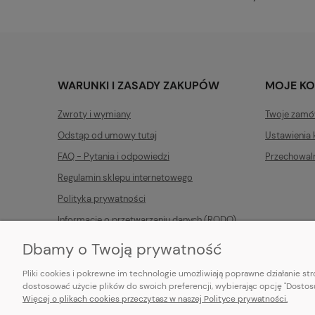
WARUNKI I ZASADY ZAKUPÓW
MOJE K
Zwroty i wymiany
Twoje zamó
Odstąp od umowy tutaj
Ustawienia 
FAQ - Pytania i odpowiedzi
Przechowal
Regulamin sklepu internetowego
Polityka prywatności
Informacje o przetwarzaniu danych (RODO)
Dbamy o Twoją prywatność
Pliki cookies i pokrewne im technologie umożliwiają poprawne działanie s
dostosować użycie plików do swoich preferencji, wybierając opcję "Dostosu
Więcej o plikach cookies przeczytasz w naszej Polityce prywatności.