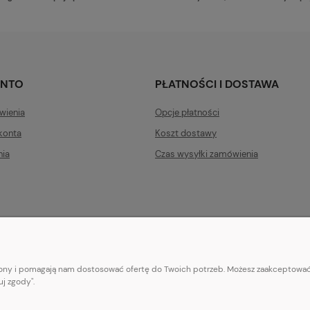
ONTO
PŁATNOŚCI I DOSTAWA
wienia
Opcje płatności
konta
Koszt dostawy
nia
Czas wysyłki zamówienia
trony i pomagają nam dostosować ofertę do Twoich potrzeb. Możesz zaakceptować 
E-mail:
pl101sukienek@gmail.com
j zgody".
101sukienek.pl
ul. Piotrkowska 317/11, Łódź 93-035, woj. łódzkie