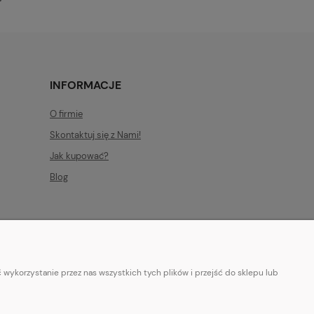
INFORMACJE
O firmie
Skontaktuj się z Nami!
Jak kupować?
Blog
wykorzystanie przez nas wszystkich tych plików i przejść do sklepu lub