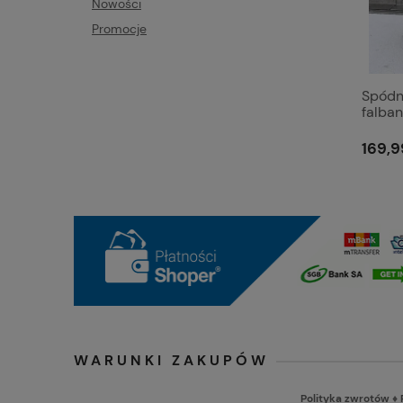
Nowości
Promocje
Spódni
falba
169,9
WARUNKI ZAKUPÓW
Polityka zwrotów
♦