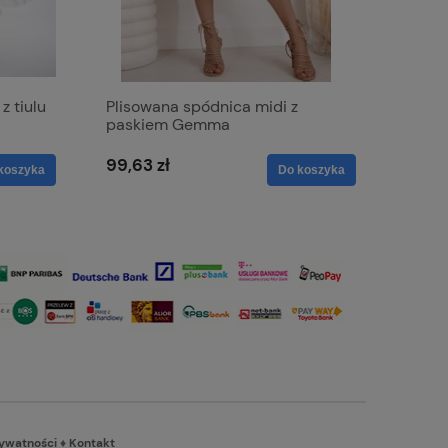
z tiulu
Plisowana spódnica midi z
paskiem Gemma
99,63 zł
koszyka
Do koszyka
rywatności
♦
Kontakt