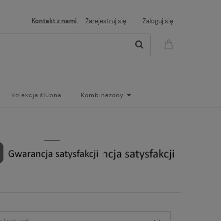
Kontakt z nami
Zarejestruj się
Zaloguj się
Kolekcja ślubna
Kombinezony
og