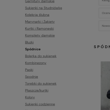
Kateg
Garnitury damskie
Sukienki na Studniówkę
Ocena
Kolekcja ślubna
Marynarki i Żakiety
Nowoś
Kurtki i Ramoneski
Komplety damskie
Bluzki
SPÓD
Spódnice
Bolerka do sukienek
Kombinezony
Paski
Spodnie
Torebki do sukienek
Płaszcze/kurtki
Kolory
Sukienki codzienne