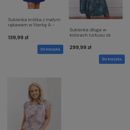
Sukienka krótka z małym
rękawem w literkę A -
Sukienka długa w
Seven chabrowa
kolorach turkusu ze
139,99 zł
złotymi akcentami -
Etna
299,99 zł
Do koszyka
Do koszyka