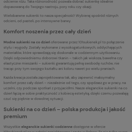
odcienie różu. Taka różnorodność pozwala dobrać sukienkę idealnie
dopasowaną do Twojego nastroju, pory roku czy okazji.
Wielobarwne sukienki to nasza specjalność! Wybieraj spośród różnych
odcieni, od pasteli, po intensywne barwy.
Komfort noszenia przez cały dzień
Modne sukienki na co dzień
oferowane przez 101sukienek.pl to połączenie
stylu i wygody. Zostały wykonane z wysokogatunkowych, oddychających
materiałów, które sprawdzają się doskonale w codziennym użytkowaniu.
Dzięki odpowiedniemu doborowi tkanin – takich jak wiskoza, bawełna czy
elastyczne mieszanki – sukienki gwarantują pełną swobodę ruchów, nie
tracąc przy tym swojego kształtu ani koloru nawet po wielu praniach.
Każda kreacja została zaprojektowana tak, aby zapewnić maksymalny
komfort przez cały dzień – niezależnie od tego, czy spędzasz go w pracy, na
uczelni, czy podczas spotkań z przyjaciółmi. Nasze eleganckie sukienki na co
dzień łączą w sobie praktyczność z kobiecą estetyką, dzięki czemu pozwalają
czuć się pięknie w dowolnej sytuacji.
Sukienki na co dzień – polska produkcja i jakość
premium
Wszystkie
eleganckie sukienki codzienne
dostępne w ofercie