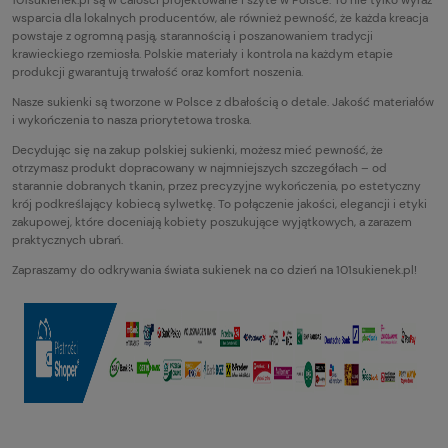
101sukienek.pl są w całości projektowane i szyte w Polsce. To nie tylko wyraz
wsparcia dla lokalnych producentów, ale również pewność, że każda kreacja
powstaje z ogromną pasją, starannością i poszanowaniem tradycji
krawieckiego rzemiosła. Polskie materiały i kontrola na każdym etapie
produkcji gwarantują trwałość oraz komfort noszenia.
Nasze sukienki są tworzone w Polsce z dbałością o detale. Jakość materiałów
i wykończenia to nasza priorytetowa troska.
Decydując się na zakup polskiej sukienki, możesz mieć pewność, że
otrzymasz produkt dopracowany w najmniejszych szczegółach – od
starannie dobranych tkanin, przez precyzyjne wykończenia, po estetyczny
krój podkreślający kobiecą sylwetkę. To połączenie jakości, elegancji i etyki
zakupowej, które doceniają kobiety poszukujące wyjątkowych, a zarazem
praktycznych ubrań.
Zapraszamy do odkrywania świata sukienek na co dzień na 101sukienek.pl!