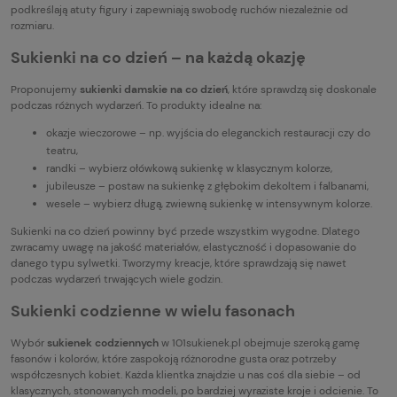
podkreślają atuty figury i zapewniają swobodę ruchów niezależnie od
rozmiaru.
Sukienki na co dzień – na każdą okazję
Proponujemy
sukienki damskie na co dzień
, które sprawdzą się doskonale
podczas różnych wydarzeń. To produkty idealne na:
okazje wieczorowe – np. wyjścia do eleganckich restauracji czy do
teatru,
randki – wybierz ołówkową sukienkę w klasycznym kolorze,
jubileusze – postaw na sukienkę z głębokim dekoltem i falbanami,
wesele – wybierz długą, zwiewną sukienkę w intensywnym kolorze.
Sukienki na co dzień powinny być przede wszystkim wygodne. Dlatego
zwracamy uwagę na jakość materiałów, elastyczność i dopasowanie do
danego typu sylwetki. Tworzymy kreacje, które sprawdzają się nawet
podczas wydarzeń trwających wiele godzin.
Sukienki codzienne w wielu fasonach
Wybór
sukienek codziennych
w 101sukienek.pl obejmuje szeroką gamę
fasonów i kolorów, które zaspokoją różnorodne gusta oraz potrzeby
współczesnych kobiet. Każda klientka znajdzie u nas coś dla siebie – od
klasycznych, stonowanych modeli, po bardziej wyraziste kroje i odcienie. To