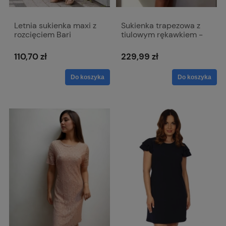
Letnia sukienka maxi z
Sukienka trapezowa z
rozcięciem Bari
tiulowym rękawkiem -
Agnieszka w kolorze
chabrowym
110,70 zł
229,99 zł
Do koszyka
Do koszyka