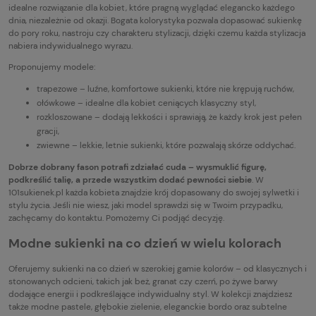
idealne rozwiązanie dla kobiet, które pragną wyglądać elegancko każdego
dnia, niezależnie od okazji. Bogata kolorystyka pozwala dopasować sukienkę
do pory roku, nastroju czy charakteru stylizacji, dzięki czemu każda stylizacja
nabiera indywidualnego wyrazu.
Proponujemy modele:
trapezowe – luźne, komfortowe sukienki, które nie krępują ruchów,
ołówkowe – idealne dla kobiet ceniących klasyczny styl,
rozkloszowane – dodają lekkości i sprawiają, że każdy krok jest pełen
gracji,
zwiewne – lekkie, letnie sukienki, które pozwalają skórze oddychać.
Dobrze dobrany fason potrafi zdziałać cuda – wysmuklić figurę,
podkreślić talię, a przede wszystkim dodać pewności siebie
. W
101sukienek.pl każda kobieta znajdzie krój dopasowany do swojej sylwetki i
stylu życia. Jeśli nie wiesz, jaki model sprawdzi się w Twoim przypadku,
zachęcamy do kontaktu. Pomożemy Ci podjąć decyzję.
Modne sukienki na co dzień w wielu kolorach
Oferujemy sukienki na co dzień w szerokiej gamie kolorów – od klasycznych i
stonowanych odcieni, takich jak beż, granat czy czerń, po żywe barwy
dodające energii i podkreślające indywidualny styl. W kolekcji znajdziesz
także modne pastele, głębokie zielenie, eleganckie bordo oraz subtelne