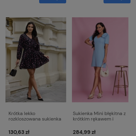
Krótka lekko
Sukienka Mini błękitna z
rozkloszowana sukienka
krótkim rękawem i
Lexa
dopinanym kwiatem -
Emma
130,63 zł
284,99 zł