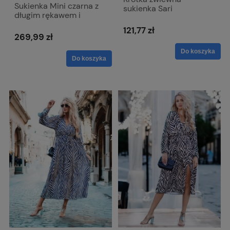
Sukienka Mini czarna z
sukienka Sari
długim rękawem i
dopinanym kwiatem -
121,77 zł
Emma
269,99 zł
Do koszyka
Do koszyka