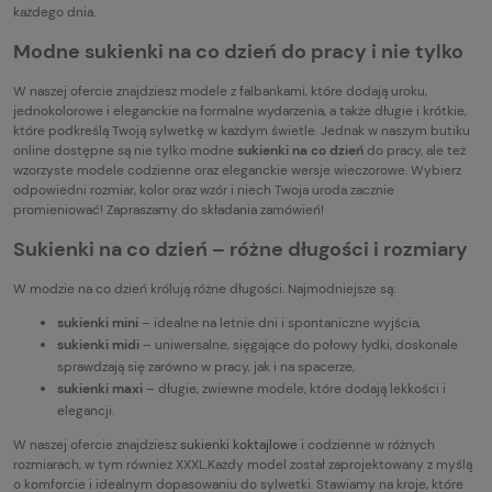
każdego dnia.
Modne sukienki na co dzień do pracy i nie tylko
W naszej ofercie znajdziesz modele z falbankami, które dodają uroku,
jednokolorowe i eleganckie na formalne wydarzenia, a także długie i krótkie,
które podkreślą Twoją sylwetkę w każdym świetle. Jednak w naszym butiku
online dostępne są nie tylko modne
sukienki na co dzień
do pracy, ale też
wzorzyste modele codzienne oraz eleganckie wersje wieczorowe. Wybierz
odpowiedni rozmiar, kolor oraz wzór i niech Twoja uroda zacznie
promieniować! Zapraszamy do składania zamówień!
Sukienki na co dzień – różne długości i rozmiary
W modzie na co dzień królują różne długości. Najmodniejsze są:
sukienki mini
– idealne na letnie dni i spontaniczne wyjścia,
sukienki midi
– uniwersalne, sięgające do połowy łydki, doskonale
sprawdzają się zarówno w pracy, jak i na spacerze,
sukienki maxi
– długie, zwiewne modele, które dodają lekkości i
elegancji.
W naszej ofercie znajdziesz
sukienki koktajlowe
i codzienne w różnych
rozmiarach, w tym również XXXL.Każdy model został zaprojektowany z myślą
o komforcie i idealnym dopasowaniu do sylwetki. Stawiamy na kroje, które