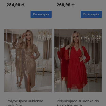
Emma
Emma
284,99 zł
269,99 zł
Do koszyka
Do koszyka
Połyskująca sukienka
Połyskująca sukienka do
midi Zita
kolan Aleberta