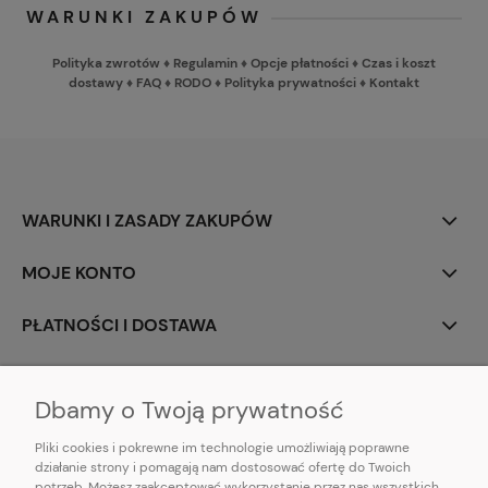
WARUNKI ZAKUPÓW
Polityka zwrotów
♦
Regulamin
♦
Opcje płatności
♦
Czas i koszt
dostawy
♦
FAQ
♦
RODO
♦
Polityka prywatności
♦
Kontakt
WARUNKI I ZASADY ZAKUPÓW
MOJE KONTO
PŁATNOŚCI I DOSTAWA
INFORMACJE
Dbamy o Twoją prywatność
Pliki cookies i pokrewne im technologie umożliwiają poprawne
działanie strony i pomagają nam dostosować ofertę do Twoich
potrzeb. Możesz zaakceptować wykorzystanie przez nas wszystkich