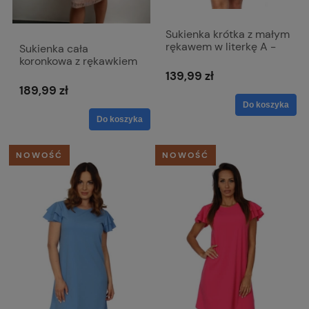
Sukienka krótka z małym
rękawem w literkę A -
Sukienka cała
Seven czarna
koronkowa z rękawkiem
w łososiowym kolorze
139,99 zł
008
189,99 zł
Do koszyka
Do koszyka
NOWOŚĆ
NOWOŚĆ