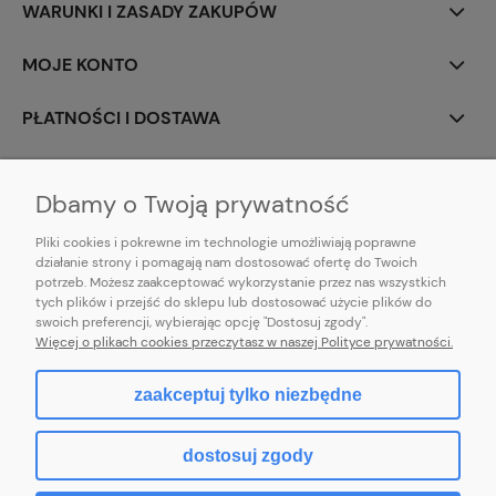
WARUNKI I ZASADY ZAKUPÓW
MOJE KONTO
PŁATNOŚCI I DOSTAWA
INFORMACJE
Dbamy o Twoją prywatność
Pliki cookies i pokrewne im technologie umożliwiają poprawne
działanie strony i pomagają nam dostosować ofertę do Twoich
potrzeb. Możesz zaakceptować wykorzystanie przez nas wszystkich
E-mail:
pl101sukienek@gmail.com
tych plików i przejść do sklepu lub dostosować użycie plików do
101sukienek.pl
swoich preferencji, wybierając opcję "Dostosuj zgody".
ul. Piotrkowska 317/11, Łódź 93-035, woj. łódzkie
Więcej o plikach cookies przeczytasz w naszej Polityce prywatności.
zaakceptuj tylko niezbędne
pokaż pełną wersję strony
dostosuj zgody
Sklep internetowy Shoper.pl