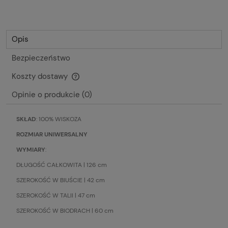
Opis
Bezpieczeństwo
Koszty dostawy
Cena nie zawiera ewentualnych kosztów płatności
Opinie o produkcie (0)
SKŁAD
: 100% WISKOZA
ROZMIAR UNIWERSALNY
WYMIARY
:
DŁUGOŚĆ CAŁKOWITA | 126 cm
SZEROKOŚĆ W BIUŚCIE | 42 cm
SZEROKOŚĆ W TALII | 47 cm
SZEROKOŚĆ W BIODRACH | 60 cm