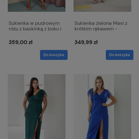
Sukienka w pudrowym
Sukienka zielona Maxi z
różu z baskinką z boku i
krótkim rękawem -
dekoltem w literkę V -
Jasmin
Victoria
359,00 zł
349,99 zł
Do koszyka
Do koszyka