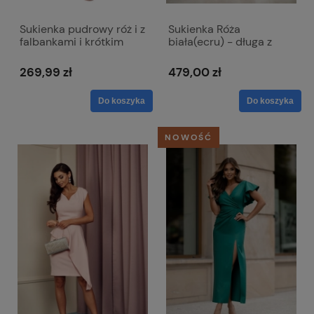
Sukienka pudrowy róż i z
Sukienka Róża
falbankami i krótkim
biała(ecru) - długa z
rękawem - Melissa
paskiem w talii
269,99 zł
479,00 zł
Do koszyka
Do koszyka
NOWOŚĆ