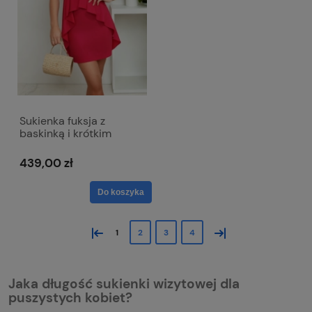
Sukienka fuksja z
baskinką i krótkim
rękawem - Simona
metalik
439,00 zł
Do koszyka
«
»
1
2
3
4
Jaka długość sukienki wizytowej dla
puszystych kobiet?