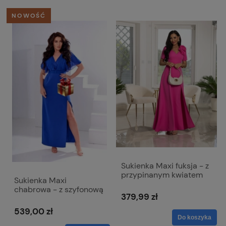
NOWOŚĆ
Sukienka Maxi fuksja - z
przypinanym kwiatem
Sukienka Maxi
Rubi
chabrowa - z szyfonową
379,99 zł
górą - Sara
539,00 zł
Do koszyka