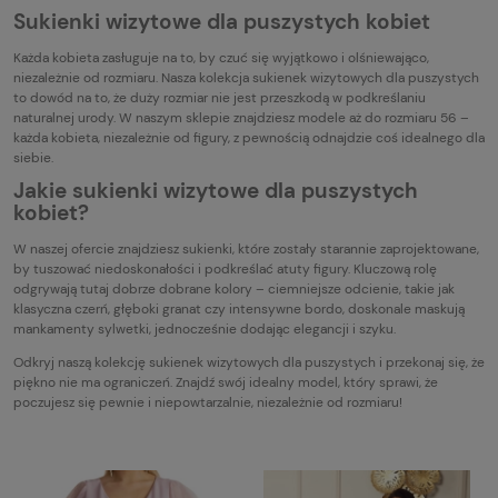
Sukienki wizytowe dla puszystych kobiet
Każda kobieta zasługuje na to, by czuć się wyjątkowo i olśniewająco,
niezależnie od rozmiaru. Nasza kolekcja sukienek wizytowych dla puszystych
to dowód na to, że duży rozmiar nie jest przeszkodą w podkreślaniu
naturalnej urody. W naszym sklepie znajdziesz modele aż do rozmiaru 56 –
każda kobieta, niezależnie od figury, z pewnością odnajdzie coś idealnego dla
siebie.
Jakie sukienki wizytowe dla puszystych
kobiet?
W naszej ofercie znajdziesz sukienki, które zostały starannie zaprojektowane,
by tuszować niedoskonałości i podkreślać atuty figury. Kluczową rolę
odgrywają tutaj dobrze dobrane kolory – ciemniejsze odcienie, takie jak
klasyczna czerń, głęboki granat czy intensywne bordo, doskonale maskują
mankamenty sylwetki, jednocześnie dodając elegancji i szyku.
Odkryj naszą kolekcję sukienek wizytowych dla puszystych i przekonaj się, że
piękno nie ma ograniczeń. Znajdź swój idealny model, który sprawi, że
poczujesz się pewnie i niepowtarzalnie, niezależnie od rozmiaru!