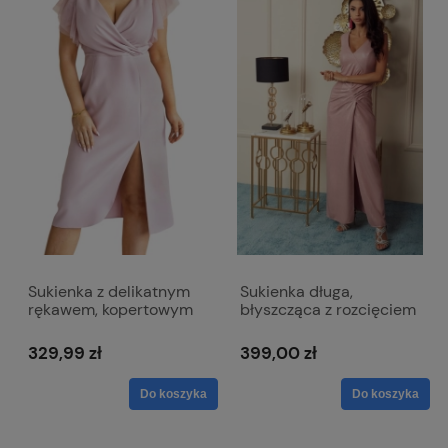
Sukienka z delikatnym
Sukienka długa,
rękawem, kopertowym
błyszcząca z rozcięciem
dekoltem długość MIDI -
- Jennifer różowa
Karina jasny róż
329,99 zł
399,00 zł
Do koszyka
Do koszyka