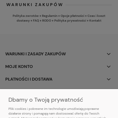
WARUNKI ZAKUPÓW
Polityka zwrotów
♦
Regulamin
♦
Opcje płatności
♦
Czas i koszt
dostawy
♦
FAQ
♦
RODO
♦
Polityka prywatności
♦
Kontakt
WARUNKI I ZASADY ZAKUPÓW
MOJE KONTO
PŁATNOŚCI I DOSTAWA
INFORMACJE
Dbamy o Twoją prywatność
Pliki cookies i pokrewne im technologie umożliwiają poprawne
działanie strony i pomagają nam dostosować ofertę do Twoich