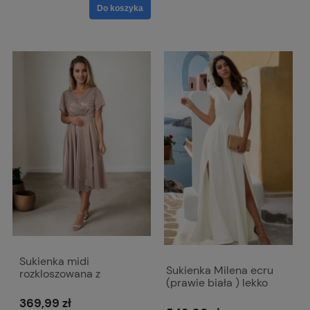
Do koszyka
Sukienka midi
Sukienka Milena ecru
rozkloszowana z
(prawie biała ) lekko
kopertowym dekoltem -
błyszcząca
Viki połyskująca beż
369,99 zł