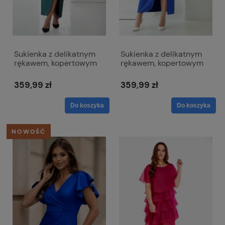
Sukienka z delikatnym
Sukienka z delikatnym
rękawem, kopertowym
rękawem, kopertowym
dekoltem długa MAXI -
dekoltem długa MAXI -
Karina butelkowa zieleń
Karina chabrowa
359,99 zł
359,99 zł
Do koszyka
Do koszyka
NOWOŚĆ