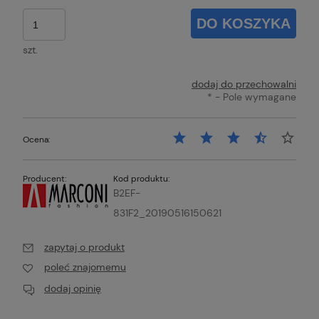
DO KOSZYKA
szt.
dodaj do przechowalni
*
- Pole wymagane
Ocena:
Producent:
Kod produktu:
B2EF-
831F2_20190516150621
zapytaj o produkt
poleć znajomemu
dodaj opinię