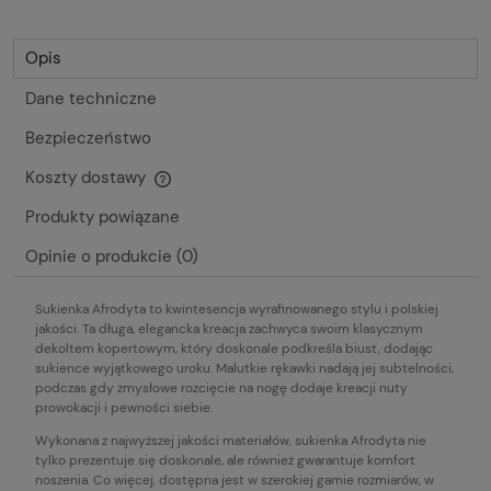
Opis
Dane techniczne
Bezpieczeństwo
Koszty dostawy
Cena nie zawiera ewentualnych kosztów płatności
Produkty powiązane
Opinie o produkcie (0)
Sukienka Afrodyta to kwintesencja wyrafinowanego stylu i polskiej
jakości. Ta długa, elegancka kreacja zachwyca swoim klasycznym
dekoltem kopertowym, który doskonale podkreśla biust, dodając
sukience wyjątkowego uroku. Malutkie rękawki nadają jej subtelności,
podczas gdy zmysłowe rozcięcie na nogę dodaje kreacji nuty
prowokacji i pewności siebie.
Wykonana z najwyższej jakości materiałów, sukienka Afrodyta nie
tylko prezentuje się doskonale, ale również gwarantuje komfort
noszenia. Co więcej, dostępna jest w szerokiej gamie rozmiarów, w