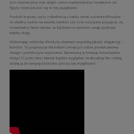
tym również plus size, dzięki czemu każda kobieta, niezależnie od
figury, może poczuć się w niej wyjątkowo.
Produkt krajowy, szyty z dbałością o każdy detal, sukienka Afrodyta
to idealny wybór na wesele, bankiet czy inne uroczyste przyjęcia. Jej
uniwersalny fason sprawi, że będziesz w centrum uwagi podczas
każdej okazji.
Wybierając sukienkę Afrodyta, stawiasz na polską jakość, elegancję i
komfort. To propozycja dla kobiet ceniących sobie ponadczasowy
design i perfekcyjne wykonanie. Zainwestuj w kreację, która będzie
służyć Ci przez lata i zawsze będzie wyglądać na aktualną. Nie czekaj,
dodaj ją do swojego koszyka i poczuj się wyjątkowo!