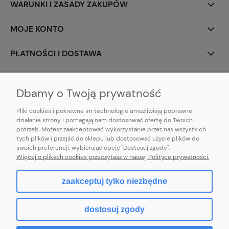
WARUNKI I ZASADY ZAKUPÓW
MOJE KONTO
PŁATNOŚCI I DOSTAWA
INFORMACJE
Dbamy o Twoją prywatność
Pliki cookies i pokrewne im technologie umożliwiają poprawne
działanie strony i pomagają nam dostosować ofertę do Twoich
potrzeb. Możesz zaakceptować wykorzystanie przez nas wszystkich
E-mail:
pl101sukienek@gmail.com
tych plików i przejść do sklepu lub dostosować użycie plików do
101sukienek.pl
swoich preferencji, wybierając opcję "Dostosuj zgody".
ul. Piotrkowska 317/11, Łódź 93-035, woj. łódzkie
Więcej o plikach cookies przeczytasz w naszej Polityce prywatności.
zaakceptuj tylko niezbędne
pokaż pełną wersję strony
dostosuj zgody
Sklep internetowy Shoper.pl