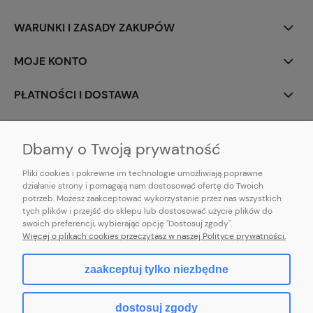
WARUNKI I ZASADY ZAKUPÓW
MOJE KONTO
PŁATNOŚCI I DOSTAWA
INFORMACJE
Dbamy o Twoją prywatność
Pliki cookies i pokrewne im technologie umożliwiają poprawne
działanie strony i pomagają nam dostosować ofertę do Twoich
potrzeb. Możesz zaakceptować wykorzystanie przez nas wszystkich
E-mail:
pl101sukienek@gmail.com
tych plików i przejść do sklepu lub dostosować użycie plików do
101sukienek.pl
swoich preferencji, wybierając opcję "Dostosuj zgody".
ul. Piotrkowska 317/11, Łódź 93-035, woj. łódzkie
Więcej o plikach cookies przeczytasz w naszej Polityce prywatności.
zaakceptuj tylko niezbędne
pokaż pełną wersję strony
dostosuj zgody