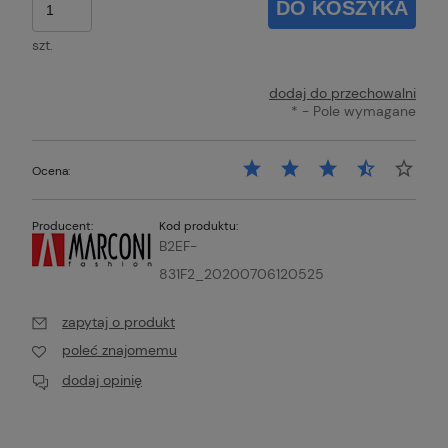
DO KOSZYKA
szt.
dodaj do przechowalni
*
- Pole wymagane
Ocena:
Producent:
Kod produktu:
B2EF-
831F2_20200706120525
zapytaj o produkt
poleć znajomemu
dodaj opinię