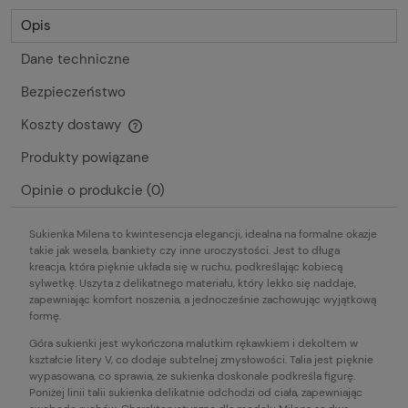
Opis
Dane techniczne
Bezpieczeństwo
Koszty dostawy
Cena nie zawiera ewentualnych kosztów płatności
Produkty powiązane
Opinie o produkcie (0)
Sukienka Milena to kwintesencja elegancji, idealna na formalne okazje
takie jak wesela, bankiety czy inne uroczystości. Jest to długa
kreacja, która pięknie układa się w ruchu, podkreślając kobiecą
sylwetkę. Uszyta z delikatnego materiału, który lekko się naddaje,
zapewniając komfort noszenia, a jednocześnie zachowując wyjątkową
formę.
Góra sukienki jest wykończona malutkim rękawkiem i dekoltem w
kształcie litery V, co dodaje subtelnej zmysłowości. Talia jest pięknie
wypasowana, co sprawia, że sukienka doskonale podkreśla figurę.
Poniżej linii talii sukienka delikatnie odchodzi od ciała, zapewniając