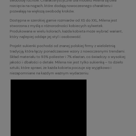
swobodę ruchów. Charakterystyczne dla modelu Milena są dwa
rozcięcia na nogach, które dodają nowoczesnego charakteru i
pozwalają na większą swobodę kroków.
Dostępna w szerokiej gamie rozmiarów od XS do XXL, Milena jest
stworzona z myślą o różnorodności kobiecych sylwetek.
Produkowana w wielu kolorach, każda kobieta może wybrać wariant,
który najlepiej oddaje jej styl i osobowość.
Projekt sukienki pochodzi od znanej polskiej firmy z wieloletnią
tradycją, która łączy ponadczasowe wzory z nowoczesnymi trendami.
Skład materiału to 93% poliester i 7% elastan, co świadczy o wysokiej
jakości i dbałości o detale. Milena nie jest tylko sukienką – to dzieło
sztuki, które sprawi, że każda kobieta poczuje się wyjątkowo i
niezapomniane na każdym ważnym wydarzeniu.