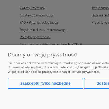
Zwroty i wymiany
Twoje zamó
Odstąp od umowy tutaj
Ustawienia 
FAQ - Pytania i odpowiedzi
Przechowal
Regulamin sklepu internetowego
Polityka prywatności
Informacje o przetwarzaniu danych (RODO)
Dbamy o Twoją prywatność
Pliki cookies i pokrewne im technologie umożliwiają poprawne działanie s
dostosować użycie plików do swoich preferencji, wybierając opcję "Dostosu
Więcej o plikach cookies przeczytasz w naszej Polityce prywatności.
zaakceptuj tylko niezbędne
dostos