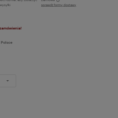
erz rozmiar, aby zobaczyć
Darmowa
 wysyłki
sprawdź formy dostawy
ie zawiera ewentualnych kosztów
ci
 zamówienia!
 Polsce