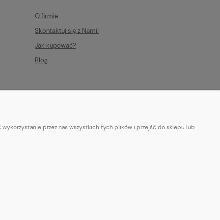
O firmie
Skontaktuj się z Nami!
Jak kupować?
Blog
wykorzystanie przez nas wszystkich tych plików i przejść do sklepu lub