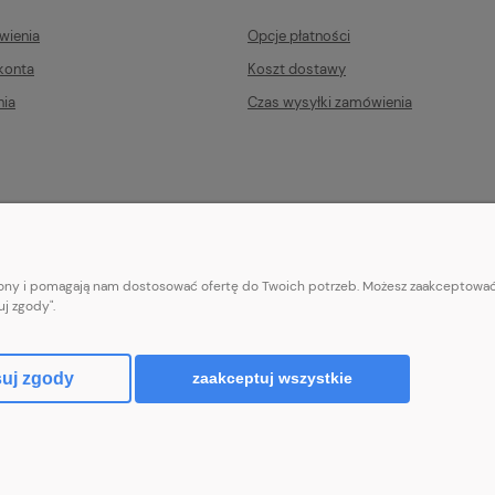
wienia
Opcje płatności
konta
Koszt dostawy
nia
Czas wysyłki zamówienia
trony i pomagają nam dostosować ofertę do Twoich potrzeb. Możesz zaakceptować 
E-mail:
pl101sukienek@gmail.com
j zgody".
101sukienek.pl
ul. Piotrkowska 317/11, Łódź 93-035, woj. łódzkie
uj zgody
zaakceptuj wszystkie
Sklep internetowy Shoper.pl