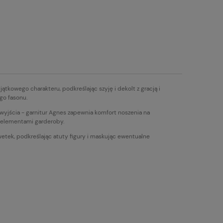
ątkowego charakteru, podkreślając szyję i dekolt z gracją i
go fasonu.
yjścia - garnitur Agnes zapewnia komfort noszenia na
i elementami garderoby.
wetek, podkreślając atuty figury i maskując ewentualne