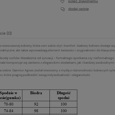
poleć znajomemu
dodaj opinię
cie (0)
 nowoczesnej kobiety, która ceni sobie styl i komfort. Szalowy kołnierz dodaje wyj
alnych kosztów
praktyczne, ale także wprowadzają element świeżości i oryginalności do klasyczne
dę ruchów. Niezależnie od sytuacji - formalnego spotkania czy nieformalnego w
onale komponuje się zarówno z eleganckimi dodatkami, jak i bardziej swobodnym
dla siebie. Garnitur Agnes został stworzony z myślą o różnorodności kobiecych syl
ci, które pragną podkreślić swoją indywidualność i eleganckość.