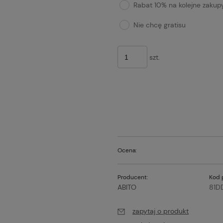
Rabat 10% na kolejne zakup
Nie chcę gratisu
szt.
Ocena:
Producent:
Kod 
ABITO
81D
zapytaj o produkt