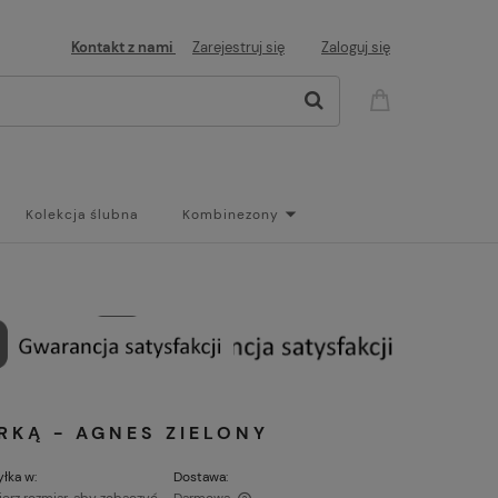
Kontakt z nami
Zarejestruj się
Zaloguj się
Kolekcja ślubna
Kombinezony
og
RKĄ - AGNES ZIELONY
łka w:
Dostawa: