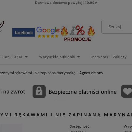
Darmowa dostawa powyżej 149,99zł
ukienki XXXL
Wszystkie sukienki
Marynarki i Żakiety
i
Paski
Koszt dostawy
Skontaktuj się z Nami!
Bl
czonymi rękawami i nie zapinaną marynarką - Agnes zielony
YMI RĘKAWAMI I NIE ZAPINANĄ MARYNA
Dostępność:
Wysy