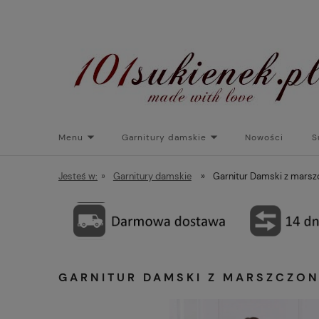
Menu
Garnitury damskie
Nowości
S
Torebki do sukienek
Promocje
Płaszcze/kurtk
Jesteś w:
»
Garnitury damskie
»
Garnitur Damski z marsz
GARNITUR DAMSKI Z MARSZCZON