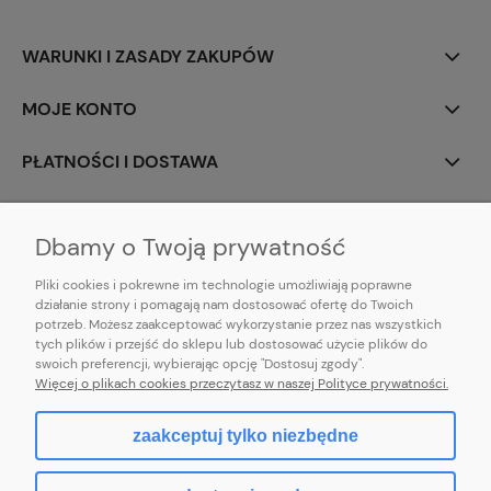
WARUNKI I ZASADY ZAKUPÓW
MOJE KONTO
PŁATNOŚCI I DOSTAWA
INFORMACJE
Dbamy o Twoją prywatność
Pliki cookies i pokrewne im technologie umożliwiają poprawne
działanie strony i pomagają nam dostosować ofertę do Twoich
potrzeb. Możesz zaakceptować wykorzystanie przez nas wszystkich
E-mail:
pl101sukienek@gmail.com
tych plików i przejść do sklepu lub dostosować użycie plików do
101sukienek.pl
swoich preferencji, wybierając opcję "Dostosuj zgody".
ul. Piotrkowska 317/11, Łódź 93-035, woj. łódzkie
Więcej o plikach cookies przeczytasz w naszej Polityce prywatności.
zaakceptuj tylko niezbędne
pokaż pełną wersję strony