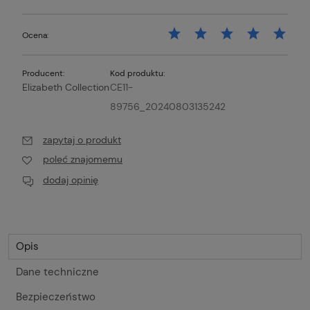
Ocena:
Producent:
Kod produktu:
Elizabeth Collection
CE11-
89756_20240803135242
zapytaj o produkt
poleć znajomemu
dodaj opinię
Opis
Dane techniczne
Bezpieczeństwo