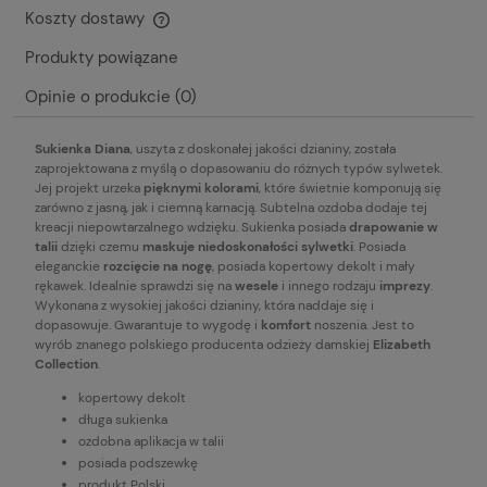
Koszty dostawy
Cena nie zawiera ewentualnych kosztów płatności
Produkty powiązane
Opinie o produkcie (0)
Sukienka Diana
, uszyta z doskonałej jakości dzianiny, została
zaprojektowana z myślą o dopasowaniu do różnych typów sylwetek.
Jej projekt urzeka
pięknymi kolorami
, które świetnie komponują się
zarówno z jasną, jak i ciemną karnacją. Subtelna ozdoba dodaje tej
kreacji niepowtarzalnego wdzięku. Sukienka posiada
drapowanie w
talii
dzięki czemu
maskuje niedoskonałości sylwetki
. Posiada
eleganckie
rozcięcie na nogę
, posiada kopertowy dekolt i mały
rękawek. Idealnie sprawdzi się na
wesele
i innego rodzaju
imprezy
.
Wykonana z wysokiej jakości dzianiny, która naddaje się i
dopasowuje. Gwarantuje to wygodę i
komfort
noszenia. Jest to
wyrób znanego polskiego producenta odzieży damskiej
Elizabeth
Collection
.
kopertowy dekolt
długa sukienka
ozdobna aplikacja w talii
posiada podszewkę
produkt Polski