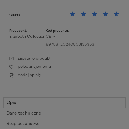
Ocena:
Producent:
Kod produktu:
Elizabeth Collection
CE11-
89756_20240803135353
zapytaj o produkt
poleć znajomemu
dodaj opinię
Opis
Dane techniczne
Bezpieczeństwo