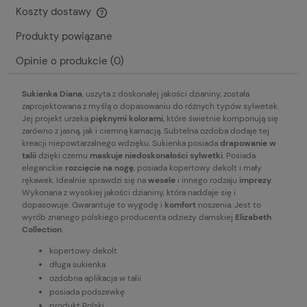
Koszty dostawy
Cena nie zawiera ewentualnych kosztów płatności
Produkty powiązane
Opinie o produkcie (0)
Sukienka Diana
, uszyta z doskonałej jakości dzianiny, została
zaprojektowana z myślą o dopasowaniu do różnych typów sylwetek.
Jej projekt urzeka
pięknymi kolorami
, które świetnie komponują się
zarówno z jasną, jak i ciemną karnacją. Subtelna ozdoba dodaje tej
kreacji niepowtarzalnego wdzięku. Sukienka posiada
drapowanie w
talii
dzięki czemu
maskuje niedoskonałości sylwetki
. Posiada
eleganckie
rozcięcie na nogę
, posiada kopertowy dekolt i mały
rękawek. Idealnie sprawdzi się na
wesele
i innego rodzaju
imprezy
.
Wykonana z wysokiej jakości dzianiny, która naddaje się i
dopasowuje. Gwarantuje to wygodę i
komfort
noszenia. Jest to
wyrób znanego polskiego producenta odzieży damskiej
Elizabeth
Collection
.
kopertowy dekolt
długa sukienka
ozdobna aplikacja w talii
posiada podszewkę
produkt Polski