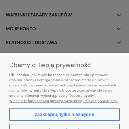
WARUNKI I ZASADY ZAKUPÓW
MOJE KONTO
PŁATNOŚCI I DOSTAWA
INFORMACJE
Dbamy o Twoją prywatność
Pliki cookies i pokrewne im technologie umożliwiają poprawne
działanie strony i pomagają nam dostosować ofertę do Twoich
potrzeb. Możesz zaakceptować wykorzystanie przez nas wszystkich
E-mail:
pl101sukienek@gmail.com
tych plików i przejść do sklepu lub dostosować użycie plików do
101sukienek.pl
swoich preferencji, wybierając opcję "Dostosuj zgody".
ul. Piotrkowska 317/11, Łódź 93-035, woj. łódzkie
Więcej o plikach cookies przeczytasz w naszej Polityce prywatności.
zaakceptuj tylko niezbędne
pokaż pełną wersję strony