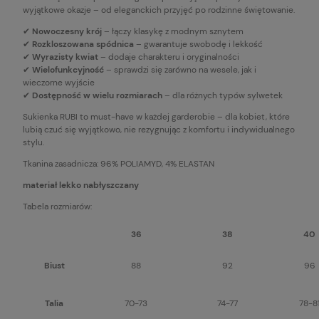
wyjątkowe okazje – od eleganckich przyjęć po rodzinne świętowanie.
✔
Nowoczesny krój
– łączy klasykę z modnym sznytem
✔
Rozkloszowana spódnica
– gwarantuje swobodę i lekkość
✔
Wyrazisty kwiat
– dodaje charakteru i oryginalności
✔
Wielofunkcyjność
– sprawdzi się zarówno na wesele, jak i
wieczorne wyjście
✔
Dostępność w wielu rozmiarach
– dla różnych typów sylwetek
Sukienka RUBI to must-have w każdej garderobie – dla kobiet, które
lubią czuć się wyjątkowo, nie rezygnując z komfortu i indywidualnego
stylu.
Tkanina zasadnicza: 96% POLIAMYD, 4% ELASTAN
materiał lekko nabłyszczany
Tabela rozmiarów:
36
38
40
Biust
88
92
96
Talia
70-73
74-77
78-8