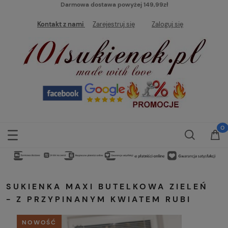
Darmowa dostawa powyżej 149,99zł
Kontakt z nami
Zarejestruj się
Zaloguj się
SUKIENKA MAXI BUTELKOWA ZIELEŃ
- Z PRZYPINANYM KWIATEM RUBI
NOWOŚĆ