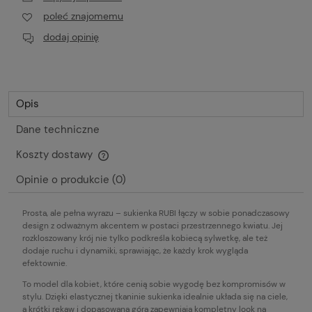
poleć znajomemu
dodaj opinię
Opis
Dane techniczne
Koszty dostawy
Cena nie zawiera ewentualnych kosztów płatności
Opinie o produkcie (0)
Prosta, ale pełna wyrazu – sukienka RUBI łączy w sobie ponadczasowy
design z odważnym akcentem w postaci przestrzennego kwiatu. Jej
rozkloszowany krój nie tylko podkreśla kobiecą sylwetkę, ale też
dodaje ruchu i dynamiki, sprawiając, że każdy krok wygląda
efektownie.
To model dla kobiet, które cenią sobie wygodę bez kompromisów w
stylu. Dzięki elastycznej tkaninie sukienka idealnie układa się na ciele,
a krótki rękaw i dopasowana góra zapewniają kompletny look na