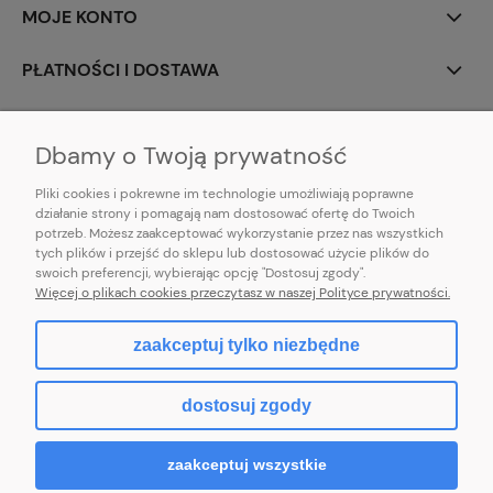
MOJE KONTO
PŁATNOŚCI I DOSTAWA
INFORMACJE
Dbamy o Twoją prywatność
Pliki cookies i pokrewne im technologie umożliwiają poprawne
działanie strony i pomagają nam dostosować ofertę do Twoich
potrzeb. Możesz zaakceptować wykorzystanie przez nas wszystkich
E-mail:
pl101sukienek@gmail.com
tych plików i przejść do sklepu lub dostosować użycie plików do
101sukienek.pl
swoich preferencji, wybierając opcję "Dostosuj zgody".
ul. Piotrkowska 317/11, Łódź 93-035, woj. łódzkie
Więcej o plikach cookies przeczytasz w naszej Polityce prywatności.
zaakceptuj tylko niezbędne
pokaż pełną wersję strony
dostosuj zgody
Sklep internetowy Shoper.pl
zaakceptuj wszystkie