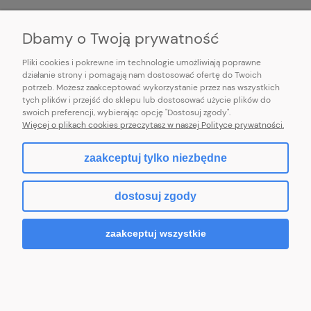
INFORMACJE
Dbamy o Twoją prywatność
Pliki cookies i pokrewne im technologie umożliwiają poprawne
działanie strony i pomagają nam dostosować ofertę do Twoich
potrzeb. Możesz zaakceptować wykorzystanie przez nas wszystkich
E-mail:
pl101sukienek@gmail.com
tych plików i przejść do sklepu lub dostosować użycie plików do
101sukienek.pl
swoich preferencji, wybierając opcję "Dostosuj zgody".
ul. Piotrkowska 317/11, Łódź 93-035, woj. łódzkie
Więcej o plikach cookies przeczytasz w naszej Polityce prywatności.
zaakceptuj tylko niezbędne
pokaż pełną wersję strony
dostosuj zgody
Sklep internetowy Shoper.pl
zaakceptuj wszystkie