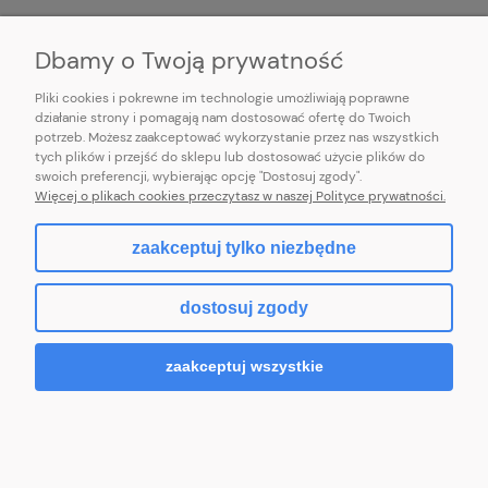
INFORMACJE
Dbamy o Twoją prywatność
Pliki cookies i pokrewne im technologie umożliwiają poprawne
działanie strony i pomagają nam dostosować ofertę do Twoich
potrzeb. Możesz zaakceptować wykorzystanie przez nas wszystkich
E-mail:
pl101sukienek@gmail.com
tych plików i przejść do sklepu lub dostosować użycie plików do
101sukienek.pl
swoich preferencji, wybierając opcję "Dostosuj zgody".
ul. Piotrkowska 317/11, Łódź 93-035, woj. łódzkie
Więcej o plikach cookies przeczytasz w naszej Polityce prywatności.
zaakceptuj tylko niezbędne
pokaż pełną wersję strony
dostosuj zgody
Sklep internetowy Shoper.pl
zaakceptuj wszystkie