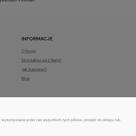
rywatności
♦
Kontakt
INFORMACJE
O firmie
Skontaktuj się z Nami!
Jak kupować?
Blog
wykorzystanie przez nas wszystkich tych plików i przejść do sklepu lub