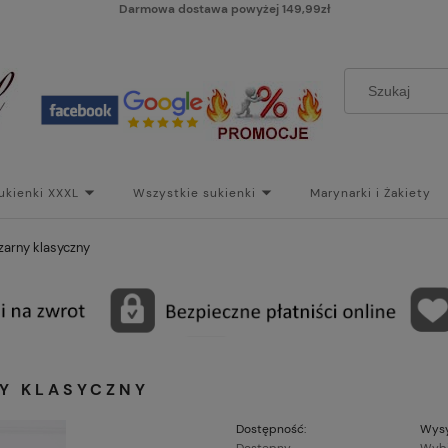
Darmowa dostawa powyżej 149,99zł
ukienki XXXL
Wszystkie sukienki
Marynarki i Żakiety
i
Paski
Koszt dostawy
Skontaktuj się z Nami!
Bl
zarny klasyczny
Y KLASYCZNY
Dostępność:
Wysy