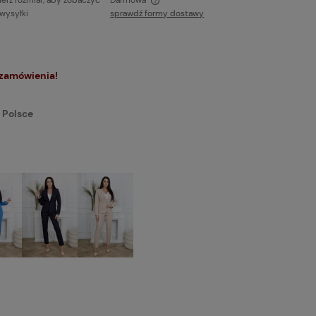
erz rozmiar, aby zobaczyć
Darmowa
 wysyłki
sprawdź formy dostawy
ie zawiera ewentualnych kosztów
ci
 zamówienia!
 Polsce