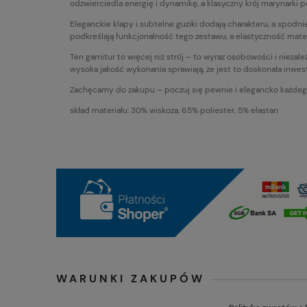
odzwierciedla energię i dynamikę, a klasyczny krój marynarki
Eleganckie klapy i subtelne guziki dodają charakteru, a spodn
podkreślają funkcjonalność tego zestawu, a elastyczność mater
Ten garnitur to więcej niż strój – to wyraz osobowości i nieza
wysoka jakość wykonania sprawiają, że jest to doskonała inwes
Zachęcamy do zakupu – poczuj się pewnie i elegancko każdego 
skład materiału: 30% wiskoza, 65% poliester, 5% elastan
WARUNKI ZAKUPÓW