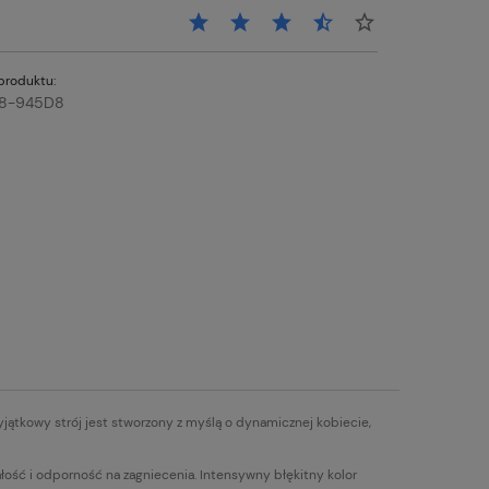
produktu:
8-945D8
wyjątkowy strój jest stworzony z myślą o dynamicznej kobiecie,
wałość i odporność na zagniecenia. Intensywny błękitny kolor