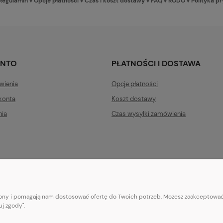
Regulamin
♦
Opcje płatności
♦
Czas i koszt dostawy
♦
FAQ
♦
RODO
♦
Polityka p
ONTO
PŁATNOŚCI I DOSTAWA
wienia
Opcje płatności
konta
Koszt dostawy
nia
Czas wysyłki zamówienia
trony i pomagają nam dostosować ofertę do Twoich potrzeb. Możesz zaakceptować 
E-mail:
pl101sukienek@gmail.com
j zgody".
101sukienek.pl
ul. Piotrkowska 317/11, Łódź 93-035, woj. łódzkie