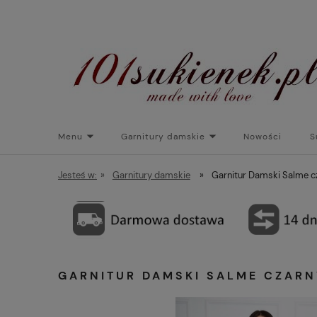
Menu
Garnitury damskie
Nowości
S
Torebki do sukienek
Promocje
Płaszcze/kurtk
Jesteś w:
»
Garnitury damskie
»
Garnitur Damski Salme c
GARNITUR DAMSKI SALME CZARN