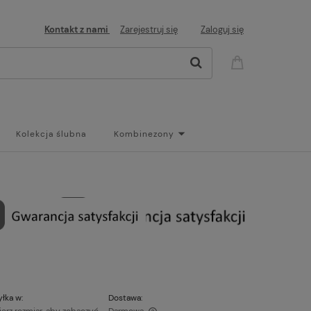
Kontakt z nami
Zarejestruj się
Zaloguj się
Kolekcja ślubna
Kombinezony
og
łka w:
Dostawa: