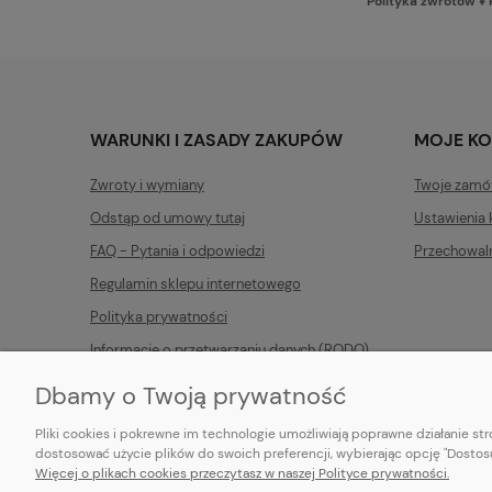
Polityka zwrotów
♦
WARUNKI I ZASADY ZAKUPÓW
MOJE K
Zwroty i wymiany
Twoje zamó
Odstąp od umowy tutaj
Ustawienia 
FAQ - Pytania i odpowiedzi
Przechowal
Regulamin sklepu internetowego
Polityka prywatności
Informacje o przetwarzaniu danych (RODO)
Dbamy o Twoją prywatność
Pliki cookies i pokrewne im technologie umożliwiają poprawne działanie s
dostosować użycie plików do swoich preferencji, wybierając opcję "Dostosu
Więcej o plikach cookies przeczytasz w naszej Polityce prywatności.