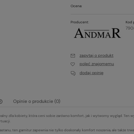
Ocena:
Producent:
Kod 
790
zapytaj o produkt
poleć znajomemu
dodaj opinię
Opinie o produkcie (0)
ealny dla kobiety, która ceni sobie zarówno komfort, jak i wytworny wygląd. Ten 
Cena nie zawiera ewentualnych kosztów
tuacji.
płatności
lastanu, ten garnitur zapewnia nie tylko doskonały komfort noszenia, ale także tr