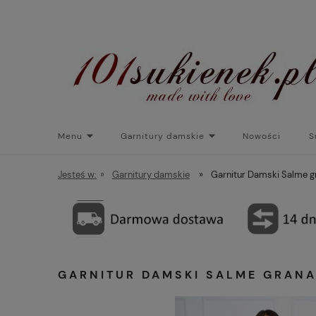
Menu
Garnitury damskie
Nowości
S
Torebki do sukienek
Promocje
Płaszcze/kurtk
Jesteś w:
»
Garnitury damskie
»
Garnitur Damski Salme g
GARNITUR DAMSKI SALME GRAN