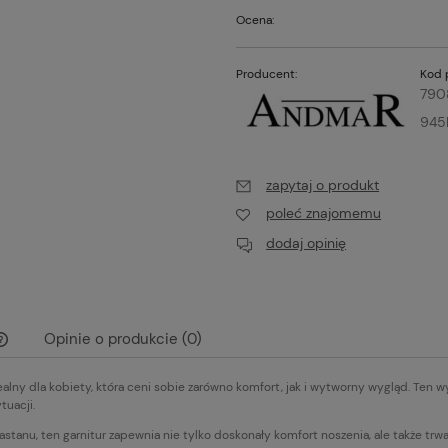
Ocena:
Producent:
Kod 
790
945
zapytaj o produkt
poleć znajomemu
dodaj opinię
Opinie o produkcie (0)
ealny dla kobiety, która ceni sobie zarówno komfort, jak i wytworny wygląd. Ten 
Cena nie zawiera ewentualnych kosztów
tuacji.
płatności
lastanu, ten garnitur zapewnia nie tylko doskonały komfort noszenia, ale także tr