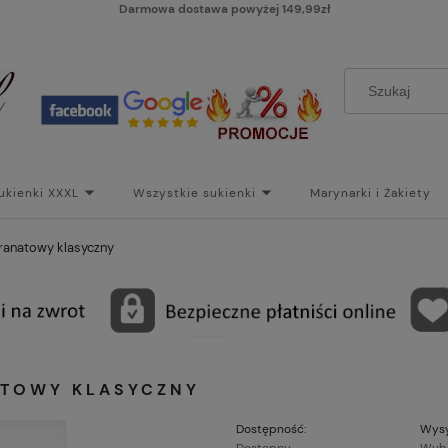
Darmowa dostawa powyżej 149,99zł
ukienki XXXL
Wszystkie sukienki
Marynarki i Żakiety
i
Paski
Koszt dostawy
Skontaktuj się z Nami!
Bl
ranatowy klasyczny
ATOWY KLASYCZNY
Dostępność:
Wysy