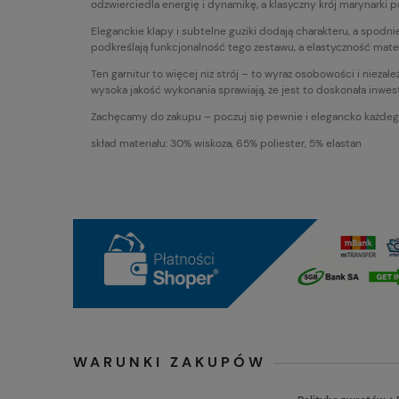
odzwierciedla energię i dynamikę, a klasyczny krój marynarki
Eleganckie klapy i subtelne guziki dodają charakteru, a spodn
podkreślają funkcjonalność tego zestawu, a elastyczność mater
Ten garnitur to więcej niż strój – to wyraz osobowości i nieza
wysoka jakość wykonania sprawiają, że jest to doskonała inwes
Zachęcamy do zakupu – poczuj się pewnie i elegancko każdego 
skład materiału: 30% wiskoza, 65% poliester, 5% elastan
WARUNKI ZAKUPÓW