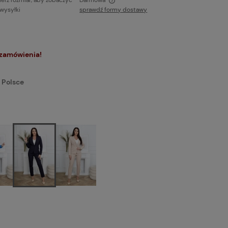
erz rozmiar, aby zobaczyć
Darmowa
 wysyłki
sprawdź formy dostawy
ie zawiera ewentualnych kosztów
ci
 zamówienia!
 Polsce