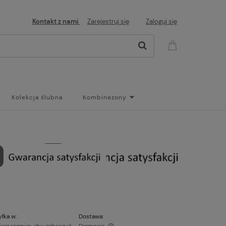
Kontakt z nami
Zarejestruj się
Zaloguj się
Kolekcja ślubna
Kombinezony
og
łka w:
Dostawa: