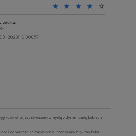
produktu:
8-
D8_20231116130657
wyjątkowy strój jest stworzony z myślą o dynamicznej kobiecie,
wałość i odporność na zagniecenia. Intensywny błękitny kolor