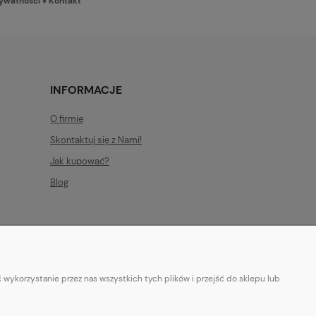
rywatności
♦
Kontakt
INFORMACJE
O firmie
Skontaktuj się z Nami!
Jak kupować?
Blog
wykorzystanie przez nas wszystkich tych plików i przejść do sklepu lub