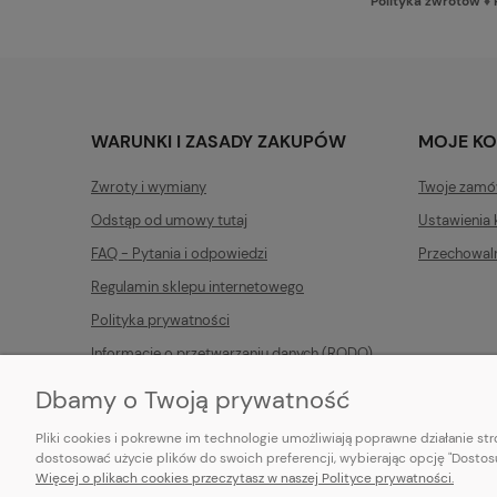
Polityka zwrotów
♦
WARUNKI I ZASADY ZAKUPÓW
MOJE K
Zwroty i wymiany
Twoje zamó
Odstąp od umowy tutaj
Ustawienia 
FAQ - Pytania i odpowiedzi
Przechowal
Regulamin sklepu internetowego
Polityka prywatności
Informacje o przetwarzaniu danych (RODO)
Dbamy o Twoją prywatność
Pliki cookies i pokrewne im technologie umożliwiają poprawne działanie s
dostosować użycie plików do swoich preferencji, wybierając opcję "Dostosu
Więcej o plikach cookies przeczytasz w naszej Polityce prywatności.