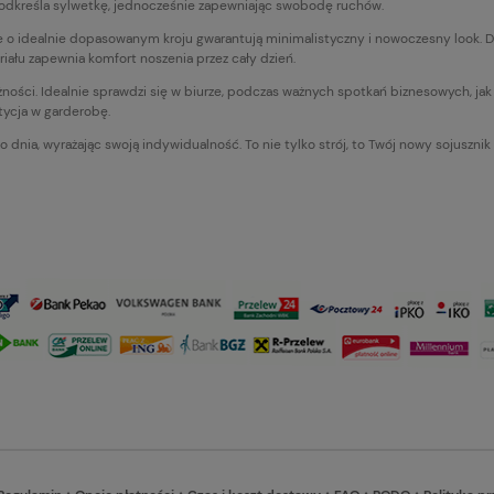
 podkreśla sylwetkę, jednocześnie zapewniając swobodę ruchów.
ie o idealnie dopasowanym kroju gwarantują minimalistyczny i nowoczesny look. 
iału zapewnia komfort noszenia przez cały dzień.
leżności. Idealnie sprawdzi się w biurze, podczas ważnych spotkań biznesowych, ja
tycja w garderobę.
dnia, wyrażając swoją indywidualność. To nie tylko strój, to Twój nowy sojuszni