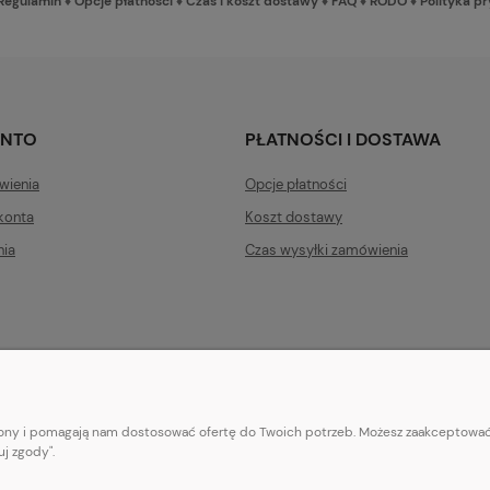
Regulamin
♦
Opcje płatności
♦
Czas i koszt dostawy
♦
FAQ
♦
RODO
♦
Polityka p
ONTO
PŁATNOŚCI I DOSTAWA
wienia
Opcje płatności
konta
Koszt dostawy
nia
Czas wysyłki zamówienia
trony i pomagają nam dostosować ofertę do Twoich potrzeb. Możesz zaakceptować 
E-mail:
pl101sukienek@gmail.com
j zgody".
101sukienek.pl
ul. Piotrkowska 317/11, Łódź 93-035, woj. łódzkie