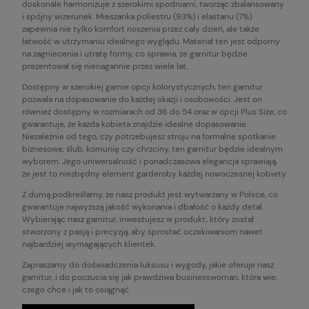
doskonale harmonizuje z szerokimi spodniami, tworząc zbalansowany
i spójny wizerunek. Mieszanka poliestru (93%) i elastanu (7%)
zapewnia nie tylko komfort noszenia przez cały dzień, ale także
łatwość w utrzymaniu idealnego wyglądu. Materiał ten jest odporny
na zagniecenia i utratę formy, co sprawia, że garnitur będzie
prezentował się nienagannie przez wiele lat.
Dostępny w szerokiej gamie opcji kolorystycznych, ten garnitur
pozwala na dopasowanie do każdej okazji i osobowości. Jest on
również dostępny w rozmiarach od 36 do 54 oraz w opcji Plus Size, co
gwarantuje, że każda kobieta znajdzie idealne dopasowanie.
Niezależnie od tego, czy potrzebujesz stroju na formalne spotkanie
biznesowe, ślub, komunię czy chrzciny, ten garnitur będzie idealnym
wyborem. Jego uniwersalność i ponadczasowa elegancja sprawiają,
że jest to niezbędny element garderoby każdej nowoczesnej kobiety.
Z dumą podkreślamy, że nasz produkt jest wytwarzany w Polsce, co
gwarantuje najwyższą jakość wykonania i dbałość o każdy detal.
Wybierając nasz garnitur, inwestujesz w produkt, który został
stworzony z pasją i precyzją, aby sprostać oczekiwaniom nawet
najbardziej wymagających klientek.
Zapraszamy do doświadczenia luksusu i wygody, jakie oferuje nasz
garnitur, i do poczucia się jak prawdziwa businesswoman, która wie,
czego chce i jak to osiągnąć.