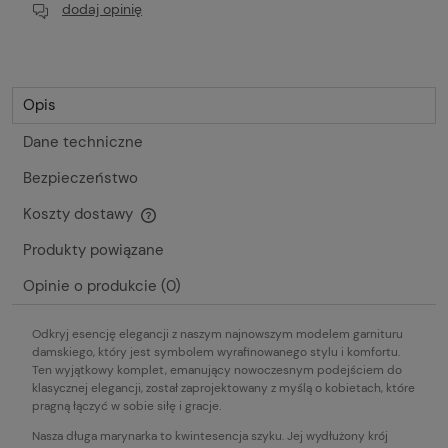
dodaj opinię
Opis
Dane techniczne
Bezpieczeństwo
Koszty dostawy
Cena nie zawiera ewentualnych kosztów płatności
Produkty powiązane
Opinie o produkcie (0)
Odkryj esencję elegancji z naszym najnowszym modelem garnituru
damskiego, który jest symbolem wyrafinowanego stylu i komfortu.
Ten wyjątkowy komplet, emanujący nowoczesnym podejściem do
klasycznej elegancji, został zaprojektowany z myślą o kobietach, które
pragną łączyć w sobie siłę i gracje.
Nasza długa marynarka to kwintesencja szyku. Jej wydłużony krój