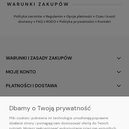
WARUNKI ZAKUPÓW
Polityka zwrotów
♦
Regulamin
♦
Opcje płatności
♦
Czas i koszt
dostawy
♦
FAQ
♦
RODO
♦
Polityka prywatności
♦
Kontakt
WARUNKI I ZASADY ZAKUPÓW
MOJE KONTO
PŁATNOŚCI I DOSTAWA
INFORMACJE
Dbamy o Twoją prywatność
Pliki cookies i pokrewne im technologie umożliwiają poprawne
działanie strony i pomagają nam dostosować ofertę do Twoich
potrzeb. Możesz zaakceptować wykorzystanie przez nas wszystkich
E-mail:
pl101sukienek@gmail.com