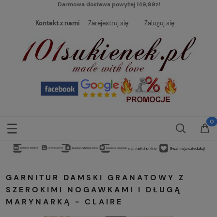
Darmowa dostawa powyżej 149,99zł
Kontakt z nami
Zarejestruj się
Zaloguj się
GARNITUR DAMSKI GRANATOWY Z
SZEROKIMI NOGAWKAMI I DŁUGĄ
MARYNARKĄ - CLAIRE