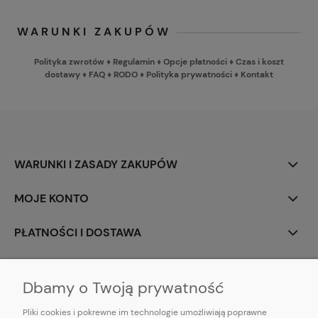
WARUNKI ZAKUPÓW
Polityka zwrotów
♦
Regulamin
♦
Opcje płatności
♦
Czas i koszt
dostawy
♦
FAQ
♦
RODO
♦
Polityka prywatności
♦
Kontakt
WARUNKI I ZASADY ZAKUPÓW
MOJE KONTO
PŁATNOŚCI I DOSTAWA
INFORMACJE
Dbamy o Twoją prywatność
Pliki cookies i pokrewne im technologie umożliwiają poprawne