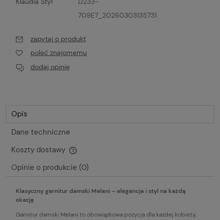
Klaudia Styl
D233-
709E7_20260303135731
zapytaj o produkt
poleć znajomemu
dodaj opinię
Opis
Dane techniczne
Koszty dostawy
Cena nie zawiera ewentualnych kosztów płatności
Opinie o produkcie (0)
Klasyczny garnitur damski Melani – elegancja i styl na każdą
okazję
Garnitur damski Melani to obowiązkowa pozycja dla każdej kobiety,