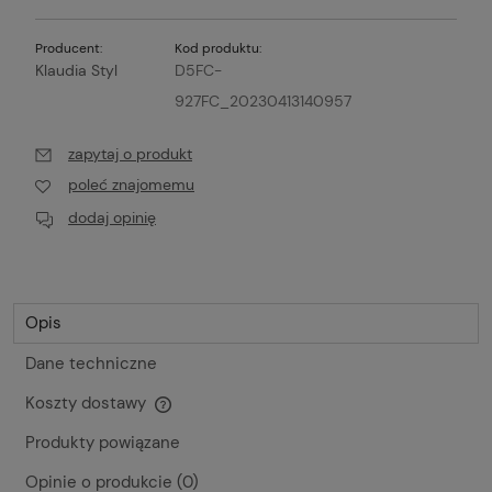
Producent:
Kod produktu:
Klaudia Styl
D5FC-
927FC_20230413140957
zapytaj o produkt
poleć znajomemu
dodaj opinię
Opis
Dane techniczne
Koszty dostawy
Cena nie zawiera ewentualnych kosztów płatności
Produkty powiązane
Opinie o produkcie (0)