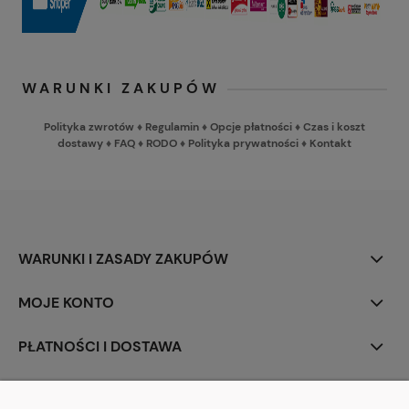
WARUNKI ZAKUPÓW
Polityka zwrotów
♦
Regulamin
♦
Opcje płatności
♦
Czas i koszt
dostawy
♦
FAQ
♦
RODO
♦
Polityka prywatności
♦
Kontakt
WARUNKI I ZASADY ZAKUPÓW
MOJE KONTO
PŁATNOŚCI I DOSTAWA
INFORMACJE