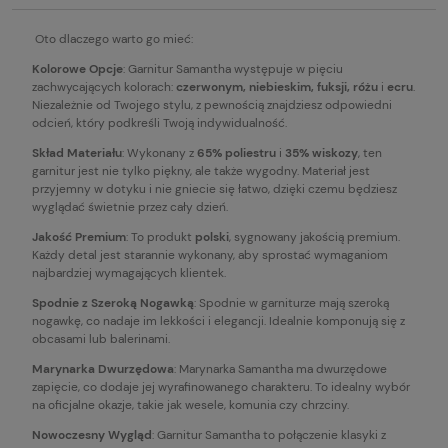
Oto dlaczego warto go mieć:
Kolorowe Opcje
: Garnitur Samantha występuje w pięciu
zachwycających kolorach:
czerwonym, niebieskim, fuksji, różu
i
ecru
.
Niezależnie od Twojego stylu, z pewnością znajdziesz odpowiedni
odcień, który podkreśli Twoją indywidualność.
Skład Materiału
: Wykonany z
65% poliestru
i
35% wiskozy
, ten
garnitur jest nie tylko piękny, ale także wygodny. Materiał jest
przyjemny w dotyku i nie gniecie się łatwo, dzięki czemu będziesz
wyglądać świetnie przez cały dzień.
Jakość Premium
: To produkt
polski
, sygnowany jakością premium.
Każdy detal jest starannie wykonany, aby sprostać wymaganiom
najbardziej wymagających klientek.
Spodnie z Szeroką Nogawką
: Spodnie w garniturze mają szeroką
nogawkę, co nadaje im lekkości i elegancji. Idealnie komponują się z
obcasami lub balerinami.
Marynarka Dwurzędowa
: Marynarka Samantha ma dwurzędowe
zapięcie, co dodaje jej wyrafinowanego charakteru. To idealny wybór
na oficjalne okazje, takie jak wesele, komunia czy chrzciny.
Nowoczesny Wygląd
: Garnitur Samantha to połączenie klasyki z