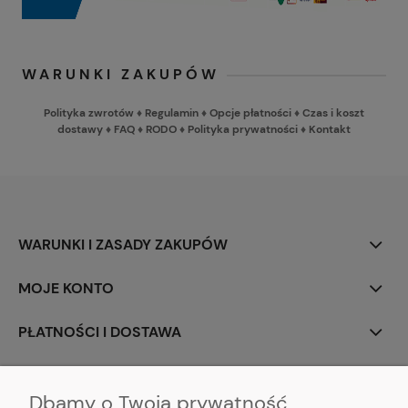
WARUNKI ZAKUPÓW
Polityka zwrotów
♦
Regulamin
♦
Opcje płatności
♦
Czas i koszt
dostawy
♦
FAQ
♦
RODO
♦
Polityka prywatności
♦
Kontakt
WARUNKI I ZASADY ZAKUPÓW
MOJE KONTO
PŁATNOŚCI I DOSTAWA
INFORMACJE
Dbamy o Twoją prywatność