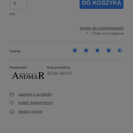
DO KOSZYKA
szt.
dodaj do przechowalni
*
- Pole wymagane
Ocena:
Producent:
Kod produktu:
8E6B-45557
zapytaj o produkt
poleć znajomemu
dodaj opinię