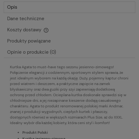
Opis
Dane techniczne
Koszty dostawy
Cena nie zawiera ewentualnych kosztów płatności
Produkty powiązane
Opinie o produkcie (0)
Kurtka Agata to must-have tego sezonu jesienno-zimowego!
Połączenie elegancji z codziennym, sportowym stylem sprawia, że
jest idealnym wyborem na każdą okazję. Duży, pojemny kaptur chroni
przed wiatrem i deszczem, a praktyczne zapięcie na zamek
błyskawiczny oraz dwa guziki przy szyi zapewniają dodatkową
ochronę przed chłodem. Ocieplana kurtka doskonale sprawdzi się w
chłodniejsze dni, a jej niezapinane kieszenie dodają casualowego
charakteru. Agata to produkt renomowanej polskiej marki Andmar,
znanej z produkcji wygodnych, ciepłych kurtek i płaszczy,
dostępnych również w większych rozmiarach Plus Size, aż do XXXL.
Idealny wybór dla każdej kobiety, która ceni styl i komfort!
Produkt Polski
Kurtka jesienno-zimowa