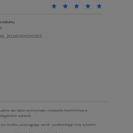
produktu:
A-
8B_20240301200253
zualnie, ale także wytrzymała i niezwykle komfortowa w
eleganckie sukienki.
po środku, przyciągając wzrok i podkreślając linię sylwetki.