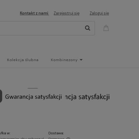
Kontakt z nami
Zarejestruj się
Zaloguj się
Kolekcja ślubna
Kombinezony
og
łka w:
Dostawa: