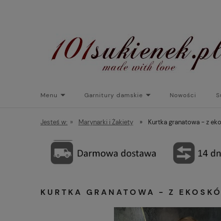
Menu
Garnitury damskie
Nowości
S
Torebki do sukienek
Promocje
Płaszcze/kurtk
Jesteś w:
»
Marynarki i Żakiety
»
Kurtka granatowa - z ek
KURTKA GRANATOWA - Z EKOSK