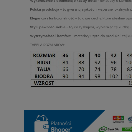
Wykończenie z dbałością o każdy detal
- świadczy o rzemiośl
Polska produkcja
- to gwarancja jakości i wsparcie lokalnych 
Elegancja i funkcjonalność
- to dwie cechy, które idealnie opi
Styl i pewność siebie
- to, co zyskujesz, wybierając tę kurtkę.
Wytrzymałość i komfort
- materiały użyte do produkcji tej k
TABELA ROZMIARÓW: