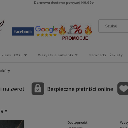
Darmowa dostawa powyżej 149,99zł
ukienki XXXL
Wszystkie sukienki
Marynarki i Żakiety
i
Paski
Koszt dostawy
Skontaktuj się z Nami!
Bl
oskóry
ÓRY
Dostępność:
Wysy