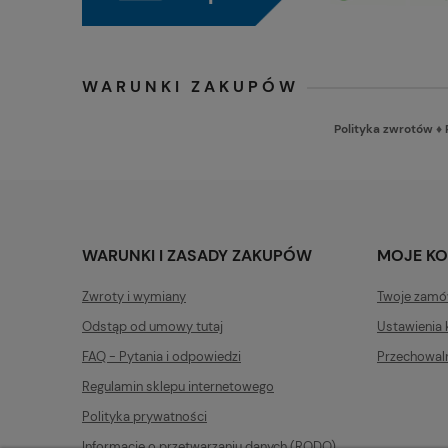
WARUNKI ZAKUPÓW
Polityka zwrotów
♦
WARUNKI I ZASADY ZAKUPÓW
MOJE K
Zwroty i wymiany
Twoje zamó
Odstąp od umowy tutaj
Ustawienia 
FAQ - Pytania i odpowiedzi
Przechowal
Regulamin sklepu internetowego
Polityka prywatności
Informacje o przetwarzaniu danych (RODO)