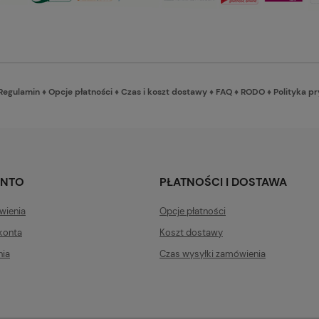
Regulamin
♦
Opcje płatności
♦
Czas i koszt dostawy
♦
FAQ
♦
RODO
♦
Polityka p
ONTO
PŁATNOŚCI I DOSTAWA
wienia
Opcje płatności
konta
Koszt dostawy
nia
Czas wysyłki zamówienia