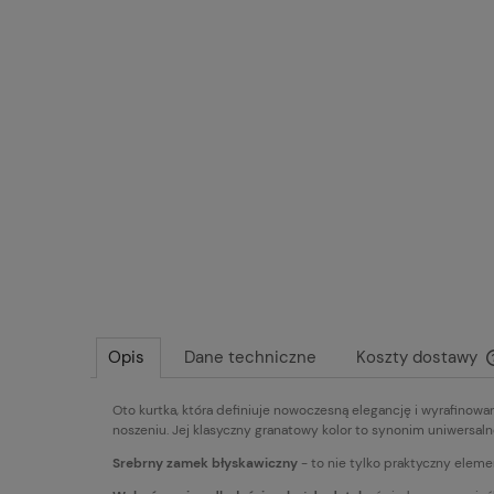
Opis
Dane techniczne
Koszty dostawy
Oto kurtka, która definiuje nowoczesną elegancję i wyrafinowan
noszeniu. Jej klasyczny granatowy kolor to synonim uniwersaln
Srebrny zamek błyskawiczny
- to nie tylko praktyczny elemen