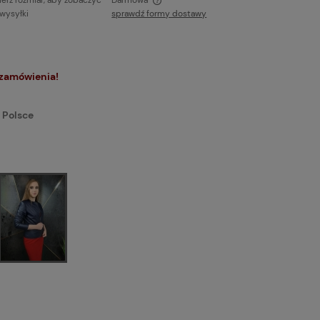
erz rozmiar, aby zobaczyć
Darmowa
 wysyłki
sprawdź formy dostawy
ie zawiera ewentualnych kosztów
ci
 zamówienia!
 Polsce