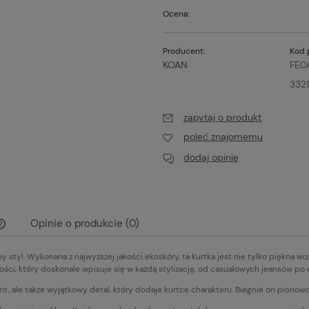
Ocena:
Producent:
Kod 
KOAN
FE0
332
zapytaj o produkt
poleć znajomemu
dodaj opinię
Opinie o produkcie (0)
y styl. Wykonana z najwyższej jakości ekoskóry, ta kurtka jest nie tylko piękna wi
Cena nie zawiera ewentualnych kosztów
ości, który doskonale wpisuje się w każdą stylizację, od casualowych jeansów po 
płatności
t, ale także wyjątkowy detal, który dodaje kurtce charakteru. Biegnie on pionowo 