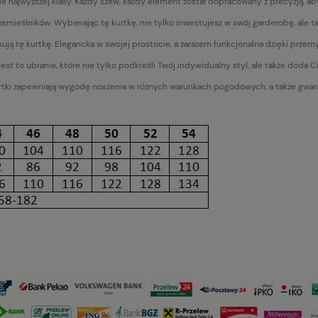
e najwyższej klasy. Każdy szew, każdy element został dopracowany z precyzją, aby
rzemieślników. Wybierając tę kurtkę, nie tylko inwestujesz w swój garderobę, ale 
sują tę kurtkę. Elegancka w swojej prostocie, a zarazem funkcjonalna dzięki prze
 Jest to ubranie, które nie tylko podkreśli Twój indywidualny styl, ale także doda C
urtki zapewniają wygodę noszenia w różnych warunkach pogodowych, a także gwaran