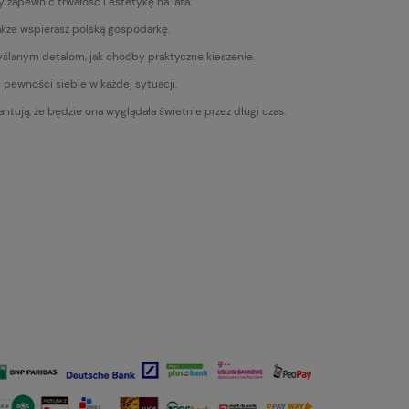
 zapewnić trwałość i estetykę na lata.
także wspierasz polską gospodarkę.
myślanym detalom, jak choćby praktyczne kieszenie.
i pewności siebie w każdej sytuacji.
tują, że będzie ona wyglądała świetnie przez długi czas.