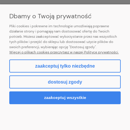
INFORMACJE
Dbamy o Twoją prywatność
Pliki cookies i pokrewne im technologie umożliwiają poprawne
działanie strony i pomagają nam dostosować ofertę do Twoich
potrzeb. Możesz zaakceptować wykorzystanie przez nas wszystkich
E-mail:
pl101sukienek@gmail.com
tych plików i przejść do sklepu lub dostosować użycie plików do
101sukienek.pl
swoich preferencji, wybierając opcję "Dostosuj zgody".
ul. Piotrkowska 317/11, Łódź 93-035, woj. łódzkie
Więcej o plikach cookies przeczytasz w naszej Polityce prywatności.
zaakceptuj tylko niezbędne
pokaż pełną wersję strony
dostosuj zgody
Sklep internetowy Shoper.pl
zaakceptuj wszystkie