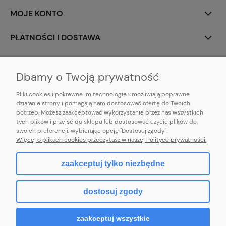
MOJE KONTO
PŁATNOŚCI I DOSTAWA
INFORMACJE
Dbamy o Twoją prywatność
Pliki cookies i pokrewne im technologie umożliwiają poprawne
działanie strony i pomagają nam dostosować ofertę do Twoich
potrzeb. Możesz zaakceptować wykorzystanie przez nas wszystkich
E-mail:
pl101sukienek@gmail.com
tych plików i przejść do sklepu lub dostosować użycie plików do
101sukienek.pl
swoich preferencji, wybierając opcję "Dostosuj zgody".
ul. Piotrkowska 317/11, Łódź 93-035, woj. łódzkie
Więcej o plikach cookies przeczytasz w naszej Polityce prywatności.
zaakceptuj tylko niezbędne
pokaż pełną wersję strony
dostosuj zgody
Sklep internetowy Shoper.pl
zaakceptuj wszystkie