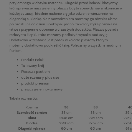
przyjemnego w dotyku materiału. Długość przed kolana i klasyczny
krój sprawia że nasz jesienny płaszcz Edyta sprawdzi się znakomicie w
każdej sytuacji. Idealnie nadanie się jako odzienie wierzchnie na
elegancką sukienkę, ale z powodzeniem możemy go również ubrać
po prostu na co dzień. Spokojna i jednolita kolorystyka pozwala na
łatwe i przyjemne dobranie wyrazistych dodatków. Płaszcz posiada
rozłożyste klapki, które możemy podłożyć wysoko pod szyję.
Dodatkowo w zestawie jest pasek w kolorze płaszcza, którym
możemy dodatkowo podkreślić talię. Polecamy wszystkim modnym
Paniom.
Produkt Polski
Taliowany krój
Płaszcz z paskiem
duże rozmiary, plus size
produkt premium
płaszcz jesienno- zimowy
Tabela rozmiarów:
Rozmiar
36
38
4
Szerokość ramion
38 cm
38 cm
39 
Biust
2x48 cm
2x50 cm
2x52
Biodra
2x50 cm
2x52 cm
2x54
Długość rękawa
60 cm
60 cm
61 