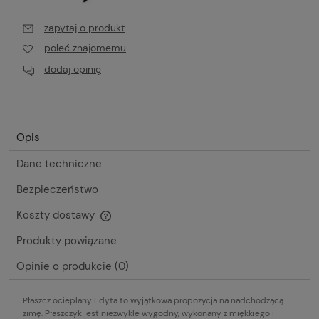
zapytaj o produkt
poleć znajomemu
dodaj opinię
Opis
Dane techniczne
Bezpieczeństwo
Koszty dostawy
Cena nie zawiera ewentualnych kosztów płatności
Produkty powiązane
Opinie o produkcie (0)
Płaszcz ocieplany Edyta to wyjątkowa propozycja na nadchodzącą
zimę. Płaszczyk jest niezwykle wygodny, wykonany z miękkiego i