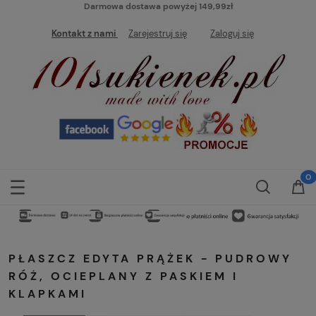
Darmowa dostawa powyżej 149,99zł
Kontakt z nami
Zarejestruj się
Zaloguj się
PŁASZCZ EDYTA PRĄŻEK - PUDROWY
RÓŻ, OCIEPLANY Z PASKIEM I
KLAPKAMI