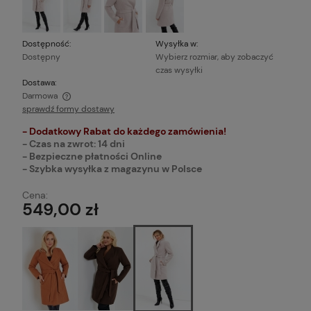
Dostępność:
Wysyłka w:
Dostępny
Wybierz rozmiar, aby zobaczyć
czas wysyłki
Dostawa:
Darmowa
sprawdź formy dostawy
Cena nie zawiera ewentualnych kosztów płatności
- Dodatkowy Rabat do każdego zamówienia!
- Czas na zwrot: 14 dni
- Bezpieczne płatności Online
- Szybka wysyłka z magazynu w Polsce
Cena:
549,00 zł