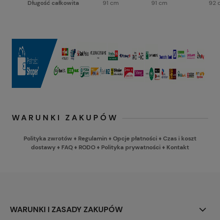
Długość całkowita
91 cm
91 cm
92 
WARUNKI ZAKUPÓW
Polityka zwrotów
♦
Regulamin
♦
Opcje płatności
♦
Czas i koszt
dostawy
♦
FAQ
♦
RODO
♦
Polityka prywatności
♦
Kontakt
WARUNKI I ZASADY ZAKUPÓW