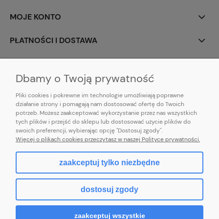
MOJE KONTO
PŁATNOŚCI I DOSTAWA
INFORMACJE
Dbamy o Twoją prywatność
Pliki cookies i pokrewne im technologie umożliwiają poprawne
działanie strony i pomagają nam dostosować ofertę do Twoich
potrzeb. Możesz zaakceptować wykorzystanie przez nas wszystkich
E-mail:
pl101sukienek@gmail.com
tych plików i przejść do sklepu lub dostosować użycie plików do
101sukienek.pl
swoich preferencji, wybierając opcję "Dostosuj zgody".
ul. Piotrkowska 317/11, Łódź 93-035, woj. łódzkie
Więcej o plikach cookies przeczytasz w naszej Polityce prywatności.
zaakceptuj tylko niezbędne
pokaż pełną wersję strony
dostosuj zgody
Sklep internetowy Shoper.pl
zaakceptuj wszystkie