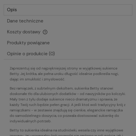
Opis
Dane techniczne
Koszty dostawy
Cena nie zawiera ewentualnych kosztów płatności
Produkty powiązane
Opinie o produkcie (0)
Zaprezentuj się od najpiękniejszej strony w wyjątkowej sukience
Betty. Jej krótka, ale pełna uroku długość idealnie podkreśla nogi,
dając im smukłość i zmysłowość.
Bez ramiączek, z subtelnym dekoltem, sukienka Betty stanowi
doskonałe tło dla ulubionych dodatków - od naszyjników po kolczyki.
Mały tren z tyłu dodaje sukience nieco dramatyzmu i sprawia, że
każdy Twój ruch będzie pełen gracji. A jeśli ktoś woli tradycyjny krój z
ramiączkami - w zestawie znajdują się cienkie, eleganckie ramiączka
do samodzielnego doszycia, co pozwala dostosować sukienkę do
indywidualnych potrzeb.
Betty to sukienka idealna na studniówki, wesela czy inne wyjątkowe
imprezy. Jej uniwersalny krój sprawdzi się zarówno w roli gościa, jak i