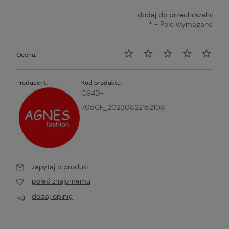
dodaj do przechowalni
*
- Pole wymagane
Ocena:
Producent:
Kod produktu:
C94D-
705CF_20230822152108
zapytaj o produkt
poleć znajomemu
dodaj opinię