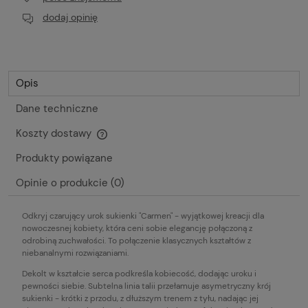
dodaj opinię
Opis
Dane techniczne
Koszty dostawy
Cena nie zawiera ewentualnych kosztów płatności
Produkty powiązane
Opinie o produkcie (0)
Odkryj czarujący urok sukienki "Carmen" - wyjątkowej kreacji dla
nowoczesnej kobiety, która ceni sobie elegancję połączoną z
odrobiną zuchwałości. To połączenie klasycznych kształtów z
niebanalnymi rozwiązaniami.
Dekolt w kształcie serca podkreśla kobiecość, dodając uroku i
pewności siebie. Subtelna linia talii przełamuje asymetryczny krój
sukienki - krótki z przodu, z dłuższym trenem z tyłu, nadając jej