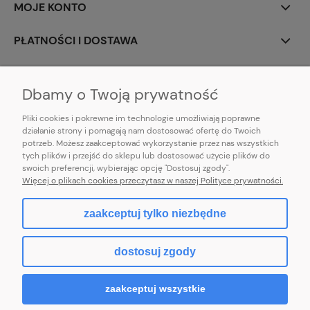
MOJE KONTO
PŁATNOŚCI I DOSTAWA
INFORMACJE
Dbamy o Twoją prywatność
Pliki cookies i pokrewne im technologie umożliwiają poprawne
działanie strony i pomagają nam dostosować ofertę do Twoich
potrzeb. Możesz zaakceptować wykorzystanie przez nas wszystkich
E-mail:
pl101sukienek@gmail.com
tych plików i przejść do sklepu lub dostosować użycie plików do
101sukienek.pl
swoich preferencji, wybierając opcję "Dostosuj zgody".
ul. Piotrkowska 317/11, Łódź 93-035, woj. łódzkie
Więcej o plikach cookies przeczytasz w naszej Polityce prywatności.
zaakceptuj tylko niezbędne
pokaż pełną wersję strony
dostosuj zgody
Sklep internetowy Shoper.pl
zaakceptuj wszystkie