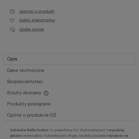
zapytaj o produkt
poleć znajomemu
dodaj opinię
Opis
Dane techniczne
Bezpieczeństwo
Koszty dostawy
Cena nie zawiera ewentualnych kosztów płatności
Produkty powiązane
Opinie o produkcie (0)
Sukienka Bella broka
t to prawdziwy hit. Wykonana jest z
wysokiej
jakości
materiałów. Sukienka jest długa, na dole posiada
rozcięcie na