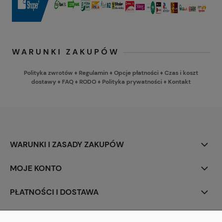
WARUNKI ZAKUPÓW
Polityka zwrotów
♦
Regulamin
♦
Opcje płatności
♦
Czas i koszt
dostawy
♦
FAQ
♦
RODO
♦
Polityka prywatności
♦
Kontakt
WARUNKI I ZASADY ZAKUPÓW
MOJE KONTO
PŁATNOŚCI I DOSTAWA
INFORMACJE