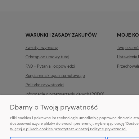
WARUNKI I ZASADY ZAKUPÓW
MOJE K
Zwroty i wymiany
Twoje zamó
Odstąp od umowy tutaj
Ustawienia 
FAQ - Pytania i odpowiedzi
Przechowal
Regulamin sklepu internetowego
Polityka prywatności
Informacje o przetwarzaniu danych (RODO)
Dbamy o Twoją prywatność
Pliki cookies i pokrewne im technologie umożliwiają poprawne działanie s
dostosować użycie plików do swoich preferencji, wybierając opcję "Dostosu
Więcej o plikach cookies przeczytasz w naszej Polityce prywatności.