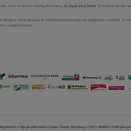
le, które w świetle tworzą efektowny, ale
dyskretny blask
. Te drobne detale na
o designu, które sprawia, że każda kobieta poczuje się wyjątkowo i stylowo. To d
czna i niezapomniana.
Regulamin
♦
Opcje płatności
♦
Czas i koszt dostawy
♦
FAQ
♦
RODO
♦
Polityka p