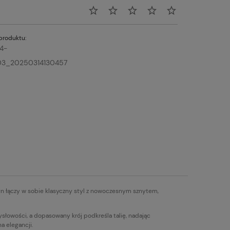
produktu:
4-
D3_20250314130457
ign łączy w sobie klasyczny styl z nowoczesnym sznytem,
łowości, a dopasowany krój podkreśla talię, nadając
a elegancji.