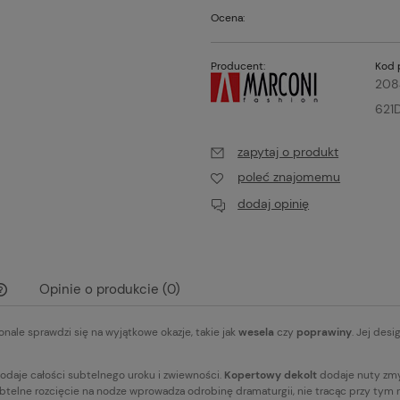
Ocena:
Producent:
Kod 
208
621
zapytaj o produkt
poleć znajomemu
dodaj opinię
Opinie o produkcie (0)
onale sprawdzi się na wyjątkowe okazje, takie jak
wesela
czy
poprawiny
. Jej des
Cena nie zawiera ewentualnych kosztów
płatności
dodaje całości subtelnego uroku i zwiewności.
Kopertowy dekolt
dodaje nuty zmys
ubtelne rozcięcie na nodze wprowadza odrobinę dramaturgii, nie tracąc przy tym n