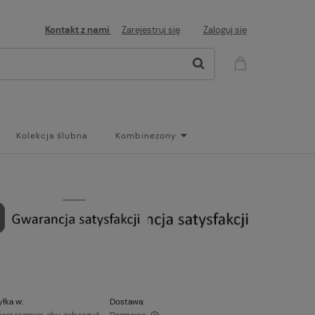
Kontakt z nami
Zarejestruj się
Zaloguj się
Kolekcja ślubna
Kombinezony
og
łka w:
Dostawa: