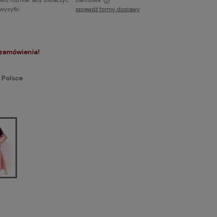
erz rozmiar, aby zobaczyć
Darmowa
 wysyłki
sprawdź formy dostawy
ie zawiera ewentualnych kosztów
ci
 zamówienia!
 Polsce