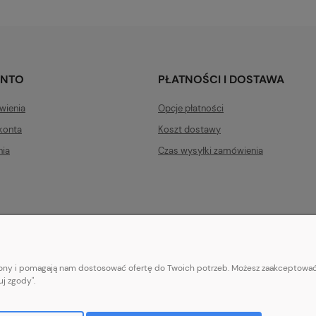
ONTO
PŁATNOŚCI I DOSTAWA
wienia
Opcje płatności
konta
Koszt dostawy
nia
Czas wysyłki zamówienia
trony i pomagają nam dostosować ofertę do Twoich potrzeb. Możesz zaakceptować 
E-mail:
pl101sukienek@gmail.com
j zgody".
101sukienek.pl
ul. Piotrkowska 317/11, Łódź 93-035, woj. łódzkie