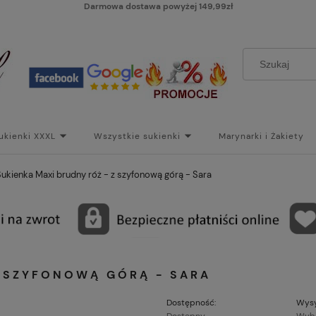
Darmowa dostawa powyżej 149,99zł
ukienki XXXL
Wszystkie sukienki
Marynarki i Żakiety
i
Paski
Koszt dostawy
Skontaktuj się z Nami!
Bl
Sukienka Maxi brudny róż - z szyfonową górą - Sara
Z SZYFONOWĄ GÓRĄ - SARA
Dostępność:
Wysy