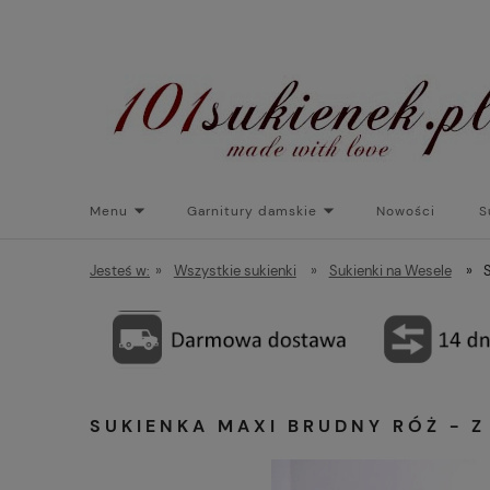
Menu
Garnitury damskie
Nowości
S
Torebki do sukienek
Promocje
Płaszcze/kurtk
Jesteś w:
»
Wszystkie sukienki
»
Sukienki na Wesele
»
SUKIENKA MAXI BRUDNY RÓŻ - 