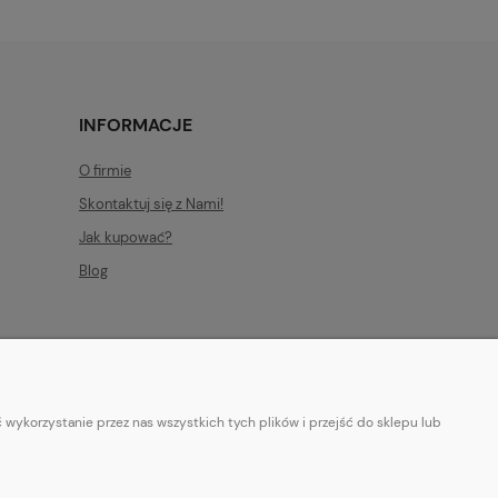
INFORMACJE
O firmie
Skontaktuj się z Nami!
Jak kupować?
Blog
wykorzystanie przez nas wszystkich tych plików i przejść do sklepu lub