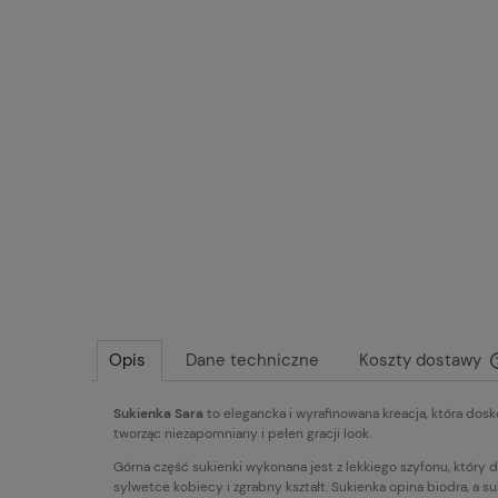
Opis
Dane techniczne
Koszty dostawy
Sukienka Sara
to elegancka i wyrafinowana kreacja, która dosk
tworząc niezapomniany i pełen gracji look.
Górna część sukienki wykonana jest z lekkiego szyfonu, który 
sylwetce kobiecy i zgrabny kształt. Sukienka opina biodra, a s