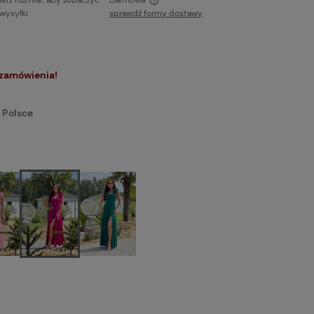
erz rozmiar, aby zobaczyć
Darmowa
 wysyłki
sprawdź formy dostawy
ie zawiera ewentualnych kosztów
ci
 zamówienia!
 Polsce