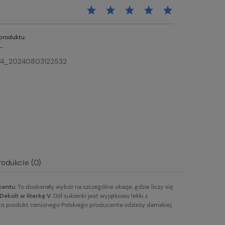
produktu:
-
74_20240803122532
rodukcie (0)
centu
. To doskonały wybór na szczególne okazje, gdzie liczy się
Dekolt w literkę V
. Dół sukienki jest wyjątkowo lekki z
 to produkt cenionego Polskiego producenta odzieży damskiej