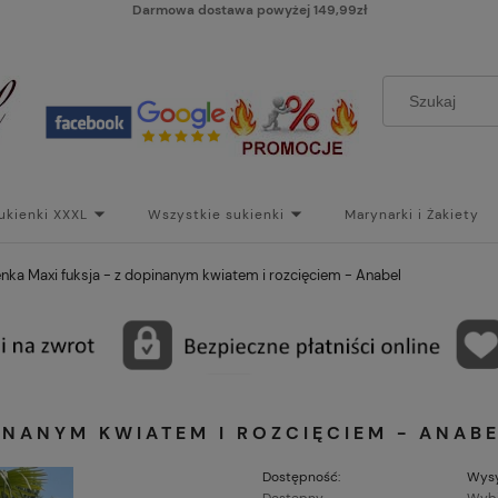
Darmowa dostawa powyżej 149,99zł
ukienki XXXL
Wszystkie sukienki
Marynarki i Żakiety
i
Paski
Koszt dostawy
Skontaktuj się z Nami!
Bl
enka Maxi fuksja - z dopinanym kwiatem i rozcięciem - Anabel
INANYM KWIATEM I ROZCIĘCIEM - ANAB
Dostępność:
Wysy