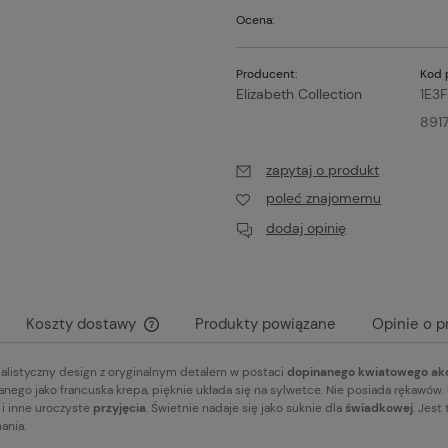
Ocena:
Producent:
Kod 
Elizabeth Collection
1E3F
891
zapytaj o produkt
poleć znajomemu
dodaj opinię
Koszty dostawy
Produkty powiązane
Opinie o p
imalistyczny design z oryginalnym detalem w postaci
dopinanego kwiatowego ak
Cena nie zawiera ewentualnych kosztów
anego jako francuska krepa, pięknie układa się na sylwetce. Nie posiada rękawów.
płatności
i inne uroczyste
przyjęcia
. Świetnie nadaje się jako suknie dla
świadkowej
. Jest
nania.