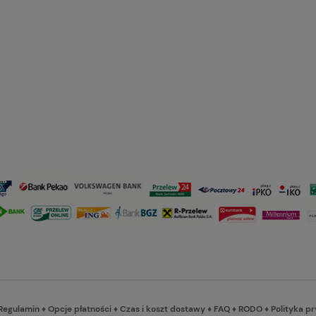
Regulamin
♦
Opcje płatności
♦
Czas i koszt dostawy
♦
FAQ
♦
RODO
♦
Polityka p