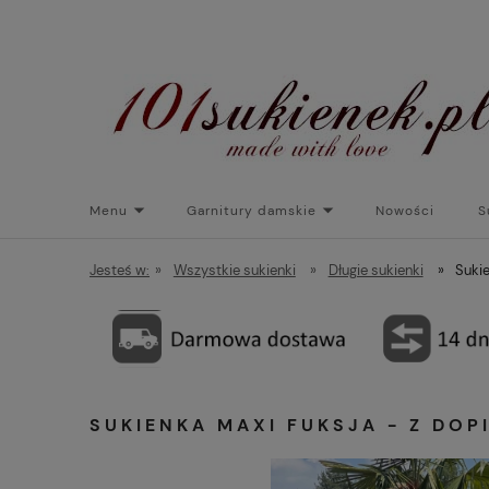
Menu
Garnitury damskie
Nowości
S
Torebki do sukienek
Promocje
Płaszcze/kurtk
Jesteś w:
»
Wszystkie sukienki
»
Długie sukienki
»
Suki
SUKIENKA MAXI FUKSJA - Z DOP