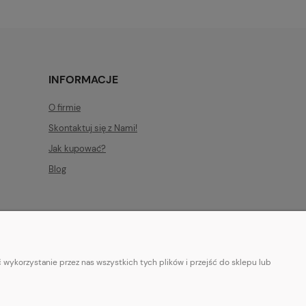
INFORMACJE
O firmie
Skontaktuj się z Nami!
Jak kupować?
Blog
wykorzystanie przez nas wszystkich tych plików i przejść do sklepu lub