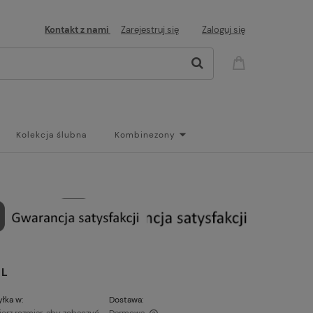
Kontakt z nami
Zarejestruj się
Zaloguj się
Kolekcja ślubna
Kombinezony
og
EL
łka w:
Dostawa: