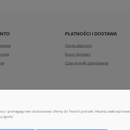
ONTO
PŁATNOŚCI I DOSTAWA
wienia
Opcje płatności
konta
Koszt dostawy
nia
Czas wysyłki zamówienia
trony i pomagają nam dostosować ofertę do Twoich potrzeb. Możesz zaakceptować 
E-mail:
pl101sukienek@gmail.com
j zgody".
101sukienek.pl
ul. Piotrkowska 317/11, Łódź 93-035, woj. łódzkie