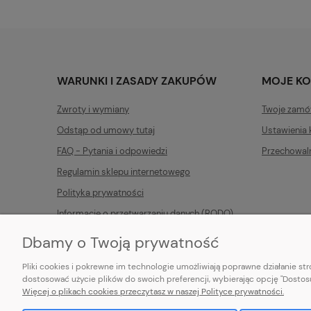
WARUNKI I ZASADY ZAKUPÓW
MOJE K
Zwroty i wymiany
Twoje zamó
Odstąp od umowy tutaj
Ustawienia 
FAQ - Pytania i odpowiedzi
Przechowal
Regulamin sklepu internetowego
Polityka prywatności
Informacje o przetwarzaniu danych (RODO)
Dbamy o Twoją prywatność
Pliki cookies i pokrewne im technologie umożliwiają poprawne działanie s
dostosować użycie plików do swoich preferencji, wybierając opcję "Dostosu
Więcej o plikach cookies przeczytasz w naszej Polityce prywatności.