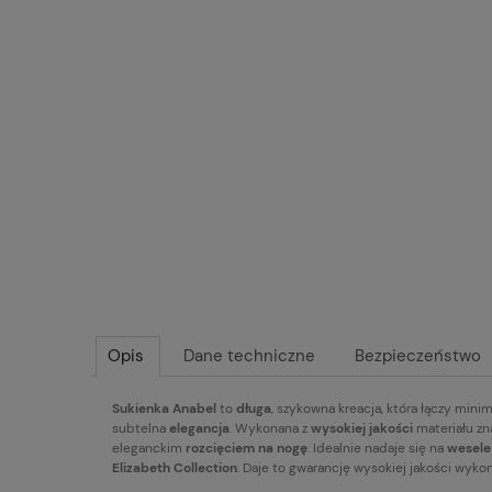
Opis
Dane techniczne
Bezpieczeństwo
Sukienka Anabel
to
długa
, szykowna kreacja, która łączy min
subtelna
elegancja
. Wykonana z
wysokiej jakości
materiału zn
eleganckim
rozcięciem na nogę
. Idealnie nadaje się na
wesele
Elizabeth Collection
. Daje to gwarancję wysokiej jakości wyko