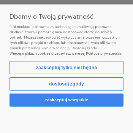
INFORMACJE
Dbamy o Twoją prywatność
Pliki cookies i pokrewne im technologie umożliwiają poprawne
działanie strony i pomagają nam dostosować ofertę do Twoich
potrzeb. Możesz zaakceptować wykorzystanie przez nas wszystkich
E-mail:
pl101sukienek@gmail.com
tych plików i przejść do sklepu lub dostosować użycie plików do
101sukienek.pl
swoich preferencji, wybierając opcję "Dostosuj zgody".
ul. Piotrkowska 317/11, Łódź 93-035, woj. łódzkie
Więcej o plikach cookies przeczytasz w naszej Polityce prywatności.
zaakceptuj tylko niezbędne
pokaż pełną wersję strony
dostosuj zgody
Sklep internetowy Shoper.pl
zaakceptuj wszystkie