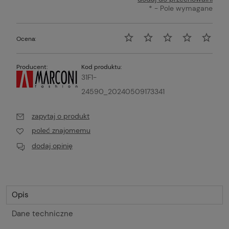
*
- Pole wymagane
Ocena:
Producent:
Kod produktu:
31F1-
24590_20240509173341
zapytaj o produkt
poleć znajomemu
dodaj opinię
Opis
Dane techniczne