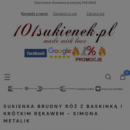
Darmowa dostawa powyżej 149,99zł
Kontakt z nami
Zarejestruj się
Zaloguj się
SUKIENKA BRUDNY RÓŻ Z BASKINKĄ I
KRÓTKIM RĘKAWEM - SIMONA
METALIK