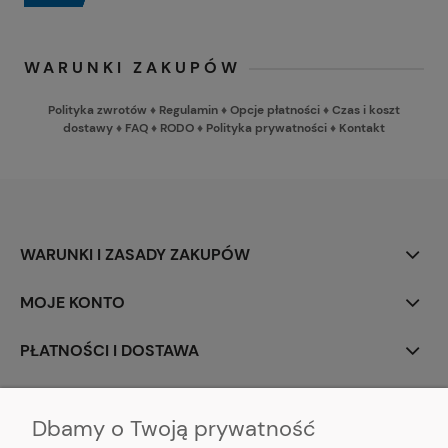
WARUNKI ZAKUPÓW
Polityka zwrotów
♦
Regulamin
♦
Opcje płatności
♦
Czas i koszt
dostawy
♦
FAQ
♦
RODO
♦
Polityka prywatności
♦
Kontakt
WARUNKI I ZASADY ZAKUPÓW
MOJE KONTO
PŁATNOŚCI I DOSTAWA
INFORMACJE
Dbamy o Twoją prywatność