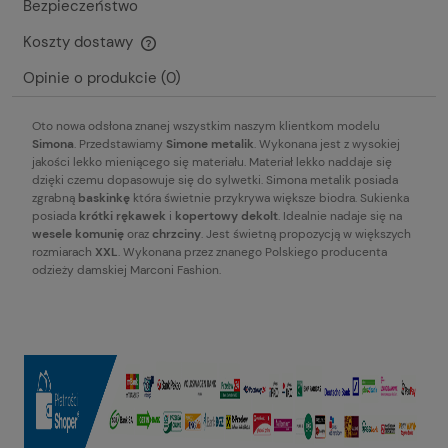
Bezpieczeństwo
Koszty dostawy
Cena nie zawiera ewentualnych kosztów płatności
Opinie o produkcie (0)
Oto nowa odsłona znanej wszystkim naszym klientkom modelu
Simona
. Przedstawiamy
Simone metalik
. Wykonana jest z wysokiej
jakości lekko mieniącego się materiału. Materiał lekko naddaje się
dzięki czemu dopasowuje się do sylwetki. Simona metalik posiada
zgrabną
baskinkę
która świetnie przykrywa większe biodra. Sukienka
posiada
krótki rękawek
i
kopertowy dekolt
. Idealnie nadaje się na
wesele
komunię
oraz
chrzciny
. Jest świetną propozycją w większych
rozmiarach
XXL
. Wykonana przez znanego Polskiego producenta
odzieży damskiej Marconi Fashion.