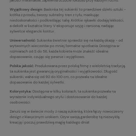
jakości materiałów, zapewnia uczucie luksusu przy każdym ruchu.
Wyjątkowy design:
Baskinka tej sukienki to prawdziwe dzieło sztuki -
krótka z przodu, tworzy subtelny tren z tyłu, maskując
niedoskonałości i podkreślając talię. Krótkie rękawki dodają lekkości,
a dekolt w kształcie litery V eksponuje szyję i ramiona, nadając
sylwetce elegancki kontur.
Uniwersalność:
Sukienka świetnie sprawdzi się na każdą okazję - od
wytwornych wieczorów po mniej formalne spotkania. Dostępna w
rozmiarach od S do 56, każda kobieta może znaleźć idealne
dopasowanie, czując się pewnie i wyjątkowo.
Polska jakość:
Produkowana przez polską firmę z wieloletnią tradycją,
ta sukienka jest gwarancją oryginalności i wyjątkowości. Długość
sukienki, waha się od 92 do 100 cm, co pozwala na idealne
dopasowanie do każdej sylwetki.
Kolorystyka:
Dostępna w kilku kolorach, ta sukienka pozwala na
wyrażenie indywidualnego stylu i dostosowanie do każdej
osobowości.
Zanurz się w świecie mody z naszą sukienką, która łączy nowoczesny
design z klasycznym urokiem. Ożyw swoją garderobę tą niezwykłą
kreacją i poczuj prawdziwą magię każdego dnia!