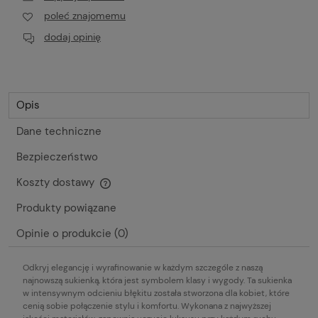
poleć znajomemu
dodaj opinię
Opis
Dane techniczne
Bezpieczeństwo
Koszty dostawy
Cena nie zawiera ewentualnych kosztów płatności
Produkty powiązane
Opinie o produkcie (0)
Odkryj elegancję i wyrafinowanie w każdym szczególe z naszą
najnowszą sukienką, która jest symbolem klasy i wygody. Ta sukienka
w intensywnym odcieniu błękitu została stworzona dla kobiet, które
cenią sobie połączenie stylu i komfortu. Wykonana z najwyższej