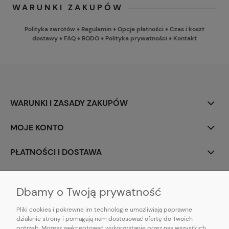
WARUNKI ZAKUPÓW
Polityka zwrotów
♦
Regulamin
♦
Opcje płatności
♦
Czas i koszt
dostawy
♦
FAQ
♦
RODO
♦
Polityka prywatności
♦
Kontakt
WARUNKI I ZASADY ZAKUPÓW
MOJE KONTO
PŁATNOŚCI I DOSTAWA
INFORMACJE
Dbamy o Twoją prywatność
Pliki cookies i pokrewne im technologie umożliwiają poprawne
działanie strony i pomagają nam dostosować ofertę do Twoich
potrzeb. Możesz zaakceptować wykorzystanie przez nas wszystkich
E-mail:
pl101sukienek@gmail.com