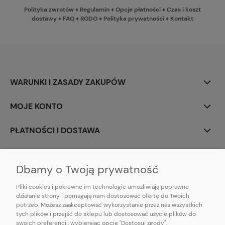
Polityka zwrotów
♦
Regulamin
♦
Opcje płatności
♦
Czas i koszt
dostawy
♦
FAQ
♦
RODO
♦
Polityka prywatności
♦
Kontakt
WARUNKI I ZASADY ZAKUPÓW
MOJE KONTO
PŁATNOŚCI I DOSTAWA
INFORMACJE
Dbamy o Twoją prywatność
Pliki cookies i pokrewne im technologie umożliwiają poprawne
działanie strony i pomagają nam dostosować ofertę do Twoich
potrzeb. Możesz zaakceptować wykorzystanie przez nas wszystkich
E-mail:
pl101sukienek@gmail.com
tych plików i przejść do sklepu lub dostosować użycie plików do
101sukienek.pl
swoich preferencji, wybierając opcję "Dostosuj zgody".
ul. Piotrkowska 317/11, Łódź 93-035, woj. łódzkie