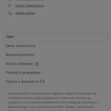
poleć znajomemu
dodaj opinię
Opis
Dane techniczne
Bezpieczeństwo
Koszty dostawy
Cena nie zawiera ewentualnych kosztów płatności
Produkty powiązane
Opinie o produkcie (0)
Sukienka Bella to kwintesencja elegancji i wygody. Prezentuje się
niezwykle stylowo dzięki wyjątkowemu fasonowi. Cechuje ją
wyjątkowy krój z wieloma falbankami, które nadają jej subtelności i
dziewczęcego uroku. Sukienka ma krótkie rękawy z delikatnymi