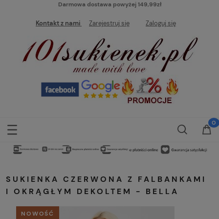
Darmowa dostawa powyżej 149,99zł
Kontakt z nami
Zarejestruj się
Zaloguj się
SUKIENKA CZERWONA Z FALBANKAMI
I OKRĄGŁYM DEKOLTEM - BELLA
NOWOŚĆ