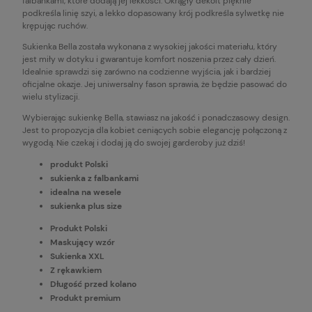
falbankami, które dodają jej lekkości. Okrągły dekolt pięknie
podkreśla linię szyi, a lekko dopasowany krój podkreśla sylwetkę nie
krępując ruchów.
Sukienka Bella została wykonana z wysokiej jakości materiału, który
jest miły w dotyku i gwarantuje komfort noszenia przez cały dzień.
Idealnie sprawdzi się zarówno na codzienne wyjścia, jak i bardziej
oficjalne okazje. Jej uniwersalny fason sprawia, że będzie pasować do
wielu stylizacji.
Wybierając sukienkę Bella, stawiasz na jakość i ponadczasowy design.
Jest to propozycja dla kobiet ceniących sobie elegancję połączoną z
wygodą. Nie czekaj i dodaj ją do swojej garderoby już dziś!
produkt Polski
sukienka z falbankami
idealna na wesele
sukienka plus size
Produkt Polski
Maskujący wzór
Sukienka XXL
Z rękawkiem
Długość przed kolano
Produkt premium