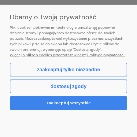
INFORMACJE
Dbamy o Twoją prywatność
Pliki cookies i pokrewne im technologie umożliwiają poprawne
działanie strony i pomagają nam dostosować ofertę do Twoich
potrzeb. Możesz zaakceptować wykorzystanie przez nas wszystkich
E-mail:
pl101sukienek@gmail.com
tych plików i przejść do sklepu lub dostosować użycie plików do
101sukienek.pl
swoich preferencji, wybierając opcję "Dostosuj zgody".
ul. Piotrkowska 317/11, Łódź 93-035, woj. łódzkie
Więcej o plikach cookies przeczytasz w naszej Polityce prywatności.
zaakceptuj tylko niezbędne
pokaż pełną wersję strony
dostosuj zgody
Sklep internetowy Shoper.pl
zaakceptuj wszystkie