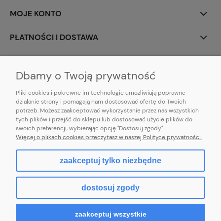
MOJE KONTO
PŁATNOŚCI I DOSTAWA
INFORMACJE
Dbamy o Twoją prywatność
Pliki cookies i pokrewne im technologie umożliwiają poprawne
działanie strony i pomagają nam dostosować ofertę do Twoich
potrzeb. Możesz zaakceptować wykorzystanie przez nas wszystkich
E-mail:
pl101sukienek@gmail.com
tych plików i przejść do sklepu lub dostosować użycie plików do
101sukienek.pl
swoich preferencji, wybierając opcję "Dostosuj zgody".
ul. Piotrkowska 317/11, Łódź 93-035, woj. łódzkie
Więcej o plikach cookies przeczytasz w naszej Polityce prywatności.
zaakceptuj tylko niezbędne
pokaż pełną wersję strony
dostosuj zgody
Sklep internetowy Shoper.pl
zaakceptuj wszystkie