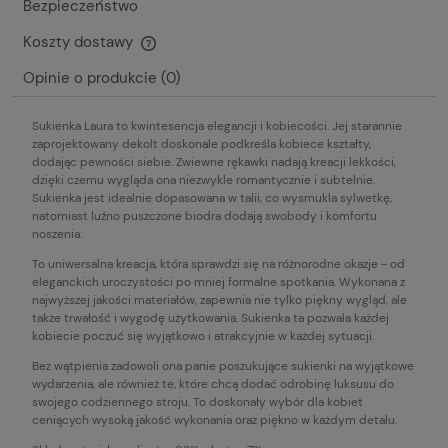
Bezpieczeństwo
Koszty dostawy
Cena nie zawiera ewentualnych kosztów płatności
Opinie o produkcie (0)
Sukienka Laura to kwintesencja elegancji i kobiecości. Jej starannie
zaprojektowany dekolt doskonale podkreśla kobiece kształty,
dodając pewności siebie. Zwiewne rękawki nadają kreacji lekkości,
dzięki czemu wygląda ona niezwykle romantycznie i subtelnie.
Sukienka jest idealnie dopasowana w talii, co wysmukla sylwetkę,
natomiast luźno puszczone biodra dodają swobody i komfortu
noszenia.
To uniwersalna kreacja, która sprawdzi się na różnorodne okazje - od
eleganckich uroczystości po mniej formalne spotkania. Wykonana z
najwyższej jakości materiałów, zapewnia nie tylko piękny wygląd, ale
także trwałość i wygodę użytkowania. Sukienka ta pozwala każdej
kobiecie poczuć się wyjątkowo i atrakcyjnie w każdej sytuacji.
Bez wątpienia zadowoli ona panie poszukujące sukienki na wyjątkowe
wydarzenia, ale również te, które chcą dodać odrobinę luksusu do
swojego codziennego stroju. To doskonały wybór dla kobiet
ceniących wysoką jakość wykonania oraz piękno w każdym detalu.