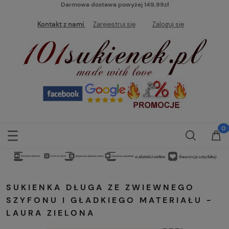
Darmowa dostawa powyżej 149,99zł
Kontakt z nami
Zarejestruj się
Zaloguj się
SUKIENKA DŁUGA ZE ZWIEWNEGO
SZYFONU I GŁADKIEGO MATERIAŁU -
LAURA ZIELONA