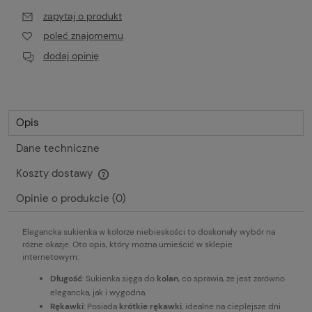
zapytaj o produkt
poleć znajomemu
dodaj opinię
Opis
Dane techniczne
Koszty dostawy
Cena nie zawiera ewentualnych kosztów płatności
Opinie o produkcie (0)
Elegancka sukienka w kolorze niebieskości to doskonały wybór na
różne okazje. Oto opis, który można umieścić w sklepie
internetowym:
Długość
: Sukienka sięga do
kolan
, co sprawia, że jest zarówno
elegancka, jak i wygodna.
Rękawki
: Posiada
krótkie rękawki
, idealne na cieplejsze dni