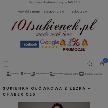
Darmowa dostawa powyżej 149,99zł
Kontakt z nami
Zarejestruj się
Zaloguj się
SUKIENKA OŁÓWKOWA Z ŁEZKĄ -
CHABER 025