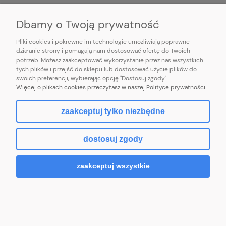
INFORMACJE
Dbamy o Twoją prywatność
Pliki cookies i pokrewne im technologie umożliwiają poprawne
działanie strony i pomagają nam dostosować ofertę do Twoich
potrzeb. Możesz zaakceptować wykorzystanie przez nas wszystkich
E-mail:
pl101sukienek@gmail.com
tych plików i przejść do sklepu lub dostosować użycie plików do
101sukienek.pl
swoich preferencji, wybierając opcję "Dostosuj zgody".
ul. Piotrkowska 317/11, Łódź 93-035, woj. łódzkie
Więcej o plikach cookies przeczytasz w naszej Polityce prywatności.
zaakceptuj tylko niezbędne
pokaż pełną wersję strony
dostosuj zgody
Sklep internetowy Shoper.pl
zaakceptuj wszystkie