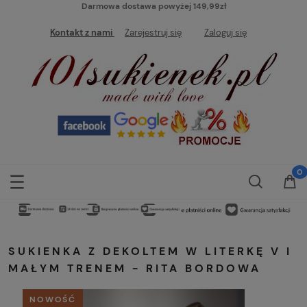
Darmowa dostawa powyżej 149,99zł
Kontakt z nami
Zarejestruj się
Zaloguj się
SUKIENKA Z DEKOLTEM W LITERKĘ V I
MAŁYM TRENEM - RITA BORDOWA
NOWOŚĆ