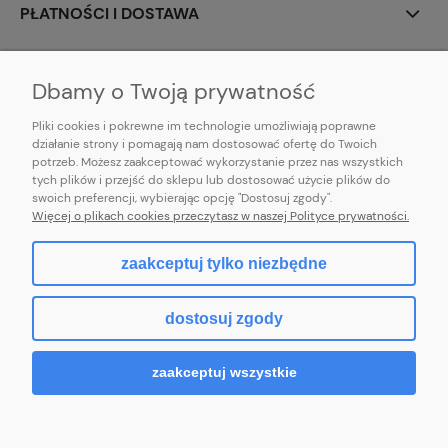
PŁATNOŚCI I DOSTAWA
INFORMACJE
Dbamy o Twoją prywatność
Pliki cookies i pokrewne im technologie umożliwiają poprawne
działanie strony i pomagają nam dostosować ofertę do Twoich
potrzeb. Możesz zaakceptować wykorzystanie przez nas wszystkich
E-mail:
pl101sukienek@gmail.com
tych plików i przejść do sklepu lub dostosować użycie plików do
101sukienek.pl
swoich preferencji, wybierając opcję "Dostosuj zgody".
ul. Piotrkowska 317/11, Łódź 93-035, woj. łódzkie
Więcej o plikach cookies przeczytasz w naszej Polityce prywatności.
zaakceptuj tylko niezbędne
pokaż pełną wersję strony
dostosuj zgody
Sklep internetowy Shoper.pl
zaakceptuj wszystkie