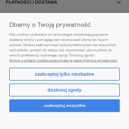
PŁATNOŚCI I DOSTAWA
INFORMACJE
Dbamy o Twoją prywatność
Pliki cookies i pokrewne im technologie umożliwiają poprawne
działanie strony i pomagają nam dostosować ofertę do Twoich
potrzeb. Możesz zaakceptować wykorzystanie przez nas wszystkich
E-mail:
pl101sukienek@gmail.com
tych plików i przejść do sklepu lub dostosować użycie plików do
101sukienek.pl
swoich preferencji, wybierając opcję "Dostosuj zgody".
ul. Piotrkowska 317/11, Łódź 93-035, woj. łódzkie
Więcej o plikach cookies przeczytasz w naszej Polityce prywatności.
zaakceptuj tylko niezbędne
pokaż pełną wersję strony
dostosuj zgody
Sklep internetowy Shoper.pl
zaakceptuj wszystkie