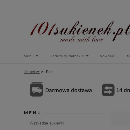
Menu
Garnitury damskie
Nowości
S
Torebki do sukienek
Promocje
Płaszcze/kurtk
Jesteś w:
»
Bler
MENU
Wszystkie sukienki