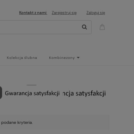
Kontakt z nami
Zarejestruj się
Zaloguj się
Kolekcja ślubna
Kombinezony
og
 podane kryteria.