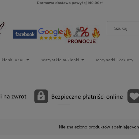
Darmowa dostawa powyżej 149,99zł
ukienki XXXL
Wszystkie sukienki
Marynarki i Żakiety
i
Paski
Koszt dostawy
Skontaktuj się z Nami!
Bl
Nie znaleziono produktów spełniających