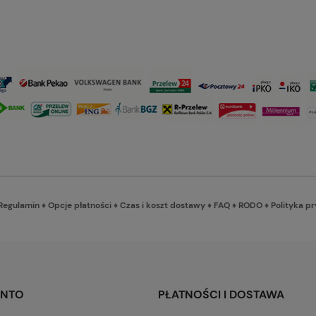
Regulamin
♦
Opcje płatności
♦
Czas i koszt dostawy
♦
FAQ
♦
RODO
♦
Polityka p
ONTO
PŁATNOŚCI I DOSTAWA