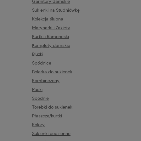
Garnitury damskie
Sukienki na Studniówkę
Kolekcja ślubna
Marynarki i Żakiety
Kurtki i Ramoneski
Komplety damskie
Bluzki
Spódnice
Bolerka do sukienek
Kombinezony
Paski
Spodnie
Torebki do sukienek
Płaszcze/kurtki
Kolory
Sukienki codzienne