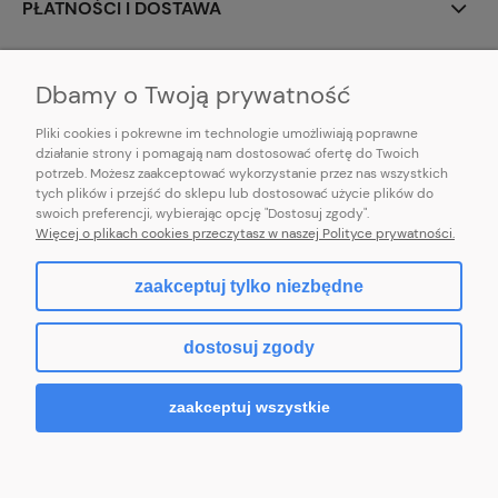
PŁATNOŚCI I DOSTAWA
INFORMACJE
Dbamy o Twoją prywatność
Pliki cookies i pokrewne im technologie umożliwiają poprawne
działanie strony i pomagają nam dostosować ofertę do Twoich
potrzeb. Możesz zaakceptować wykorzystanie przez nas wszystkich
E-mail:
pl101sukienek@gmail.com
tych plików i przejść do sklepu lub dostosować użycie plików do
101sukienek.pl
swoich preferencji, wybierając opcję "Dostosuj zgody".
ul. Piotrkowska 317/11, Łódź 93-035, woj. łódzkie
Więcej o plikach cookies przeczytasz w naszej Polityce prywatności.
zaakceptuj tylko niezbędne
pokaż pełną wersję strony
dostosuj zgody
Sklep internetowy Shoper.pl
zaakceptuj wszystkie