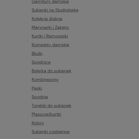
Garnitury damskie
Sukienki na Studniówkę
Kolekcja ślubna
Marynarki i Żakiety
Kurtki i Ramoneski
Komplety damskie
Bluzki
Spódnice
Bolerka do sukienek
Kombinezony
Paski
Spodnie
Torebki do sukienek
Płaszcze/kurtki
Kolory
Sukienki codzienne