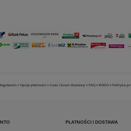
Regulamin
♦
Opcje płatności
♦
Czas i koszt dostawy
♦
FAQ
♦
RODO
♦
Polityka p
ONTO
PŁATNOŚCI I DOSTAWA