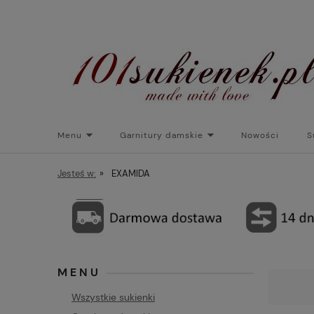
Menu
Garnitury damskie
Nowości
S
Torebki do sukienek
Promocje
Płaszcze/kurtk
Jesteś w:
»
EXAMIDA
MENU
Wszystkie sukienki