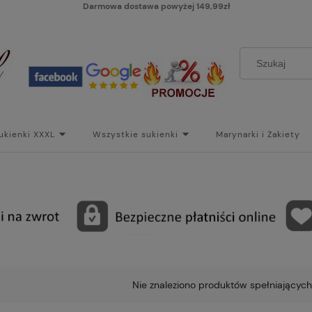
Darmowa dostawa powyżej 149,99zł
ukienki XXXL
Wszystkie sukienki
Marynarki i Żakiety
i
Paski
Koszt dostawy
Skontaktuj się z Nami!
Bl
Nie znaleziono produktów spełniających