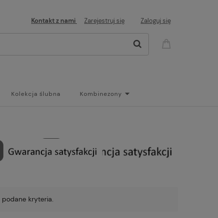
Kontakt z nami
Zarejestruj się
Zaloguj się
Kolekcja ślubna
Kombinezony
og
 podane kryteria.