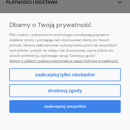
PŁATNOŚCI I DOSTAWA
INFORMACJE
Dbamy o Twoją prywatność
Pliki cookies i pokrewne im technologie umożliwiają poprawne
działanie strony i pomagają nam dostosować ofertę do Twoich
potrzeb. Możesz zaakceptować wykorzystanie przez nas wszystkich
E-mail:
pl101sukienek@gmail.com
tych plików i przejść do sklepu lub dostosować użycie plików do
101sukienek.pl
swoich preferencji, wybierając opcję "Dostosuj zgody".
ul. Piotrkowska 317/11, Łódź 93-035, woj. łódzkie
Więcej o plikach cookies przeczytasz w naszej Polityce prywatności.
zaakceptuj tylko niezbędne
pokaż pełną wersję strony
dostosuj zgody
Sklep internetowy Shoper.pl
zaakceptuj wszystkie