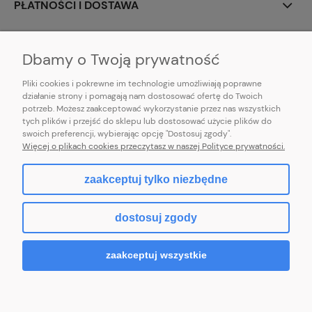
PŁATNOŚCI I DOSTAWA
INFORMACJE
Dbamy o Twoją prywatność
Pliki cookies i pokrewne im technologie umożliwiają poprawne
działanie strony i pomagają nam dostosować ofertę do Twoich
potrzeb. Możesz zaakceptować wykorzystanie przez nas wszystkich
E-mail:
pl101sukienek@gmail.com
tych plików i przejść do sklepu lub dostosować użycie plików do
101sukienek.pl
swoich preferencji, wybierając opcję "Dostosuj zgody".
ul. Piotrkowska 317/11, Łódź 93-035, woj. łódzkie
Więcej o plikach cookies przeczytasz w naszej Polityce prywatności.
zaakceptuj tylko niezbędne
pokaż pełną wersję strony
dostosuj zgody
Sklep internetowy Shoper.pl
zaakceptuj wszystkie