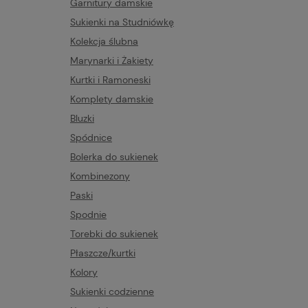
Garnitury damskie
Sukienki na Studniówkę
Kolekcja ślubna
Marynarki i Żakiety
Kurtki i Ramoneski
Komplety damskie
Bluzki
Spódnice
Bolerka do sukienek
Kombinezony
Paski
Spodnie
Torebki do sukienek
Płaszcze/kurtki
Kolory
Sukienki codzienne