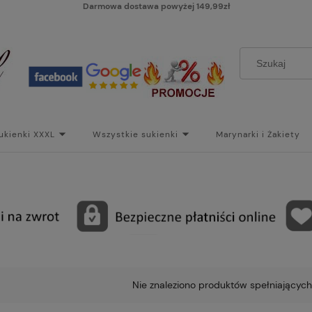
Darmowa dostawa powyżej 149,99zł
ukienki XXXL
Wszystkie sukienki
Marynarki i Żakiety
i
Paski
Koszt dostawy
Skontaktuj się z Nami!
Bl
Nie znaleziono produktów spełniających