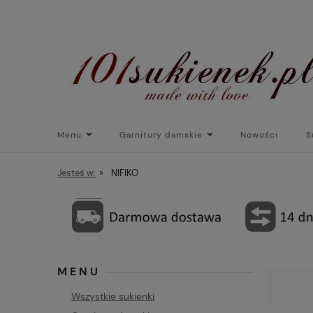
Menu
Garnitury damskie
Nowości
S
Torebki do sukienek
Promocje
Płaszcze/kurtk
Jesteś w:
»
NIFIKO
MENU
Wszystkie sukienki