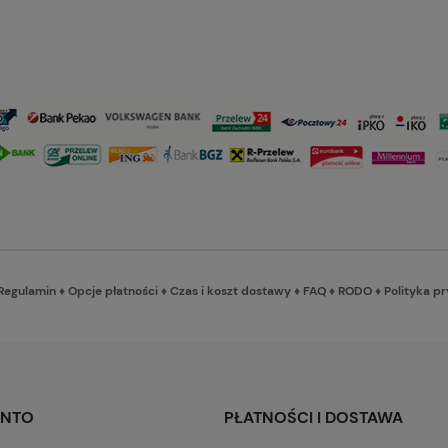
Regulamin
♦
Opcje płatności
♦
Czas i koszt dostawy
♦
FAQ
♦
RODO
♦
Polityka p
ONTO
PŁATNOŚCI I DOSTAWA