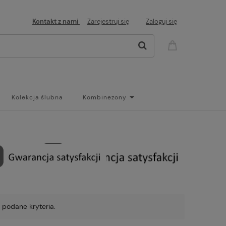
Kontakt z nami
Zarejestruj się
Zaloguj się
Kolekcja ślubna
Kombinezony
og
 podane kryteria.