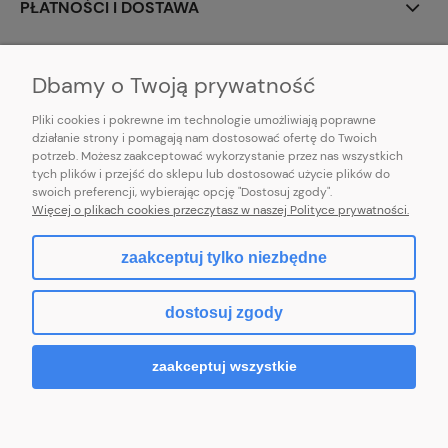
PŁATNOŚCI I DOSTAWA
INFORMACJE
Dbamy o Twoją prywatność
Pliki cookies i pokrewne im technologie umożliwiają poprawne
działanie strony i pomagają nam dostosować ofertę do Twoich
potrzeb. Możesz zaakceptować wykorzystanie przez nas wszystkich
E-mail:
pl101sukienek@gmail.com
tych plików i przejść do sklepu lub dostosować użycie plików do
101sukienek.pl
swoich preferencji, wybierając opcję "Dostosuj zgody".
ul. Piotrkowska 317/11, Łódź 93-035, woj. łódzkie
Więcej o plikach cookies przeczytasz w naszej Polityce prywatności.
zaakceptuj tylko niezbędne
pokaż pełną wersję strony
dostosuj zgody
Sklep internetowy Shoper.pl
zaakceptuj wszystkie