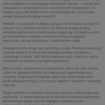
roku projektanci proponują jej odświeżone wersje – z wycięciami,
nietypowymi zdobieniami czy nowoczesnymi materiałami. To
idealna opcja dla kobiet, które cenią klasykę, ale chcą dodać
swojej stylizacji odrobinę świeżości.
Sukienki z wycięciami to kolejny gorący trend. Otwory w talii, na
plecach czy subtelne rozcięcia na dekolcie dodają kreacji
seksapilu, jednocześnie zachowując elegancję. To idealny wybór
na karnawałowe imprezy, na których chcesz wyglądać
efektownie, ale nie przesadzić z odsłanianiem ciała.
Zwierzęce printy wciąż nie wychodzą z mody. Panterka, zebra czy
wężowa skóra to wzory, które dodają stylizacji charakteru i
odważnego wyrazu. Jeśli lubisz drapieżny styl, sukienka z takim
motywem na pewno przyciągnie spojrzenia.
Marszczenia i drapowania to rozwiązanie, które nie tylko dodaje
sukience ciekawej faktury, ale również pomaga modelować
sylwetkę. Drapowane materiały optycznie wysmuklają talię i
podkreślają atuty figury, co czyni je idealnym wyborem na każdą
imprezę.
Długie sukienki z wysokimi rozcięciami łączą w sobie elegancję i
kobiecość. To doskonała opcja na bardziej formalne wydarzenia
karnawałowe, gdzie chcesz wyglądać zjawiskowo, ale