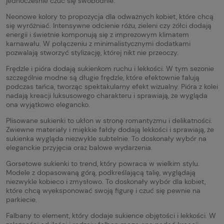
jednocześnie czuć się swobodnie.
Neonowe kolory to propozycja dla odważnych kobiet, które chcą
się wyróżniać. Intensywne odcienie różu, zieleni czy żółci dodają
energii i świetnie komponują się z imprezowym klimatem
karnawału. W połączeniu z minimalistycznymi dodatkami
pozwalają stworzyć stylizację, której nikt nie przeoczy.
Frędzle i pióra dodają sukienkom ruchu i lekkości. W tym sezonie
szczególnie modne są długie frędzle, które efektownie falują
podczas tańca, tworząc spektakularny efekt wizualny. Pióra z kolei
nadają kreacji luksusowego charakteru i sprawiają, że wygląda
ona wyjątkowo elegancko.
Plisowane sukienki to ukłon w stronę romantyzmu i delikatności.
Zwiewne materiały i miękkie fałdy dodają lekkości i sprawiają, że
sukienka wygląda niezwykle subtelnie. To doskonały wybór na
eleganckie przyjęcia oraz balowe wydarzenia.
Gorsetowe sukienki to trend, który powraca w wielkim stylu.
Modele z dopasowaną górą, podkreślającą talię, wyglądają
niezwykle kobieco i zmysłowo. To doskonały wybór dla kobiet,
które chcą wyeksponować swoją figurę i czuć się pewnie na
parkiecie.
Falbany to element, który dodaje sukience objętości i lekkości. W