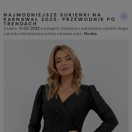
NAJMODNIEJSZE SUKIENKI NA
0
KARNAWAŁ 2025: PRZEWODNIK PO
TRENDACH
Dodano:
11-02-2025
w kategorii:
Stylizacje z sukienkami
,
sukienki długie
,
sukienka młodzieżowa
,
krótka sukienka
autor:
Monika