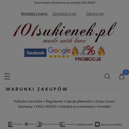
Darmowa dostawa powyżej 149,99zł
Kontakt z nami
Zarejestruj się
Zaloguj się
WARUNKI ZAKUPÓW
Polityka zwrotów
♦
Regulamin
♦
Opcje płatności
♦
Czas i koszt
dostawy
♦
FAQ
♦
RODO
♦
Polityka prywatności
♦
Kontakt