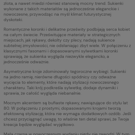
złota, a nawet miedzi również stanowią mocny trend. Sukienki
wykonane z takich materiałów są jednocześnie eleganckie i
nowoczesne, przywodząc na myśl klimat futurystycznej
dyskoteki.
Romantyczne koronki i delikatne prześwity podbijają serca kobiet
na całym świecie. Prześwitujące materiały w strategicznych
miejscach, jak rękawy, dekolty czy plecy, nadają sukience
subtelnej zmysłowości, nie odsłaniając zbyt wiele. W połączeniu z
klasycznymi fasonami i dopasowanymi sylwetkami koronki
sprawiają, że sukienka wygląda niezwykle elegancko, a
jednocześnie odważnie.
Asymetryczne kroje zdominowały tegoroczne wybiegi. Sukienki
na jedno ramię, nierówne długości spódnicy czy odważne
wycięcia to elementy, które nadają stylizacji nowoczesnego
charakteru. Taki krój podkreśla sylwetkę, dodaje dynamiki i
sprawia, że całość wygląda niebanalnie.
Mocnym akcentem są bufiaste rękawy, nawiązujące do stylu lat
80. W połączeniu z prostymi, dopasowanymi krojami tworzą
efektowną stylizację, która nie wymaga dodatkowych ozdób. Jeśli
chcesz przyciągnąć uwagę, to właśnie ten detal sprawi, że Twoja
kreacja będzie wyglądać wyjątkowo.
Mała czarna w nowoczesnym wydaniu nigdy nie zawodzi. W tym