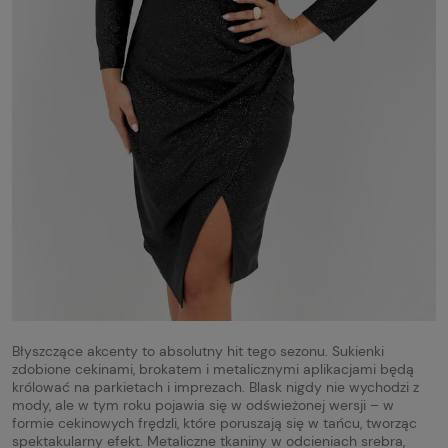
Błyszczące akcenty to absolutny hit tego sezonu. Sukienki
zdobione cekinami, brokatem i metalicznymi aplikacjami będą
królować na parkietach i imprezach. Blask nigdy nie wychodzi z
mody, ale w tym roku pojawia się w odświeżonej wersji – w
formie cekinowych frędzli, które poruszają się w tańcu, tworząc
spektakularny efekt. Metaliczne tkaniny w odcieniach srebra,