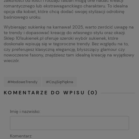
zależności od ilości i rodzaju falban mogą one nadać kreacji
romantycznego lub ekstrawaganckiego charakteru. To idealna
opcja dla kobiet, które chcą dodać swojej stylizacji odrobinę
baśniowego uroku.
Wybierając sukienkę na karnawał 2025, warto zwrócić uwagę na
te trendy i dopasować kreację do własnego stylu oraz okazji.
Sklep 101sukienek.pl oferuje szeroki wybór sukienek, które
doskonale wpisują się w tegoroczne trendy. Bez względu na to,
czy preferujesz klasyczną elegancję, błyszczący glamour czy
nowoczesne fasony, znajdziesz tam idealną kreację na wyjątkowy
wieczór.
#ModoweTrendy
#CzujSięPiękna
KOMENTARZE DO WPISU (0)
Imię i nazwisko:
Komentarz: