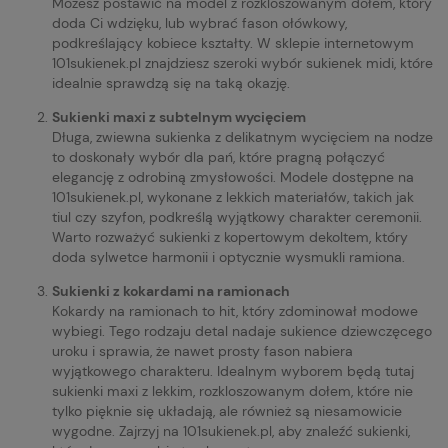
Możesz postawić na model z rozkloszowanym dołem, który
doda Ci wdzięku, lub wybrać fason ołówkowy,
podkreślający kobiece kształty. W sklepie internetowym
101sukienek.pl znajdziesz szeroki wybór sukienek midi, które
idealnie sprawdzą się na taką okazję.
Sukienki maxi z subtelnym wycięciem
Długa, zwiewna sukienka z delikatnym wycięciem na nodze
to doskonały wybór dla pań, które pragną połączyć
elegancję z odrobiną zmysłowości. Modele dostępne na
101sukienek.pl, wykonane z lekkich materiałów, takich jak
tiul czy szyfon, podkreślą wyjątkowy charakter ceremonii.
Warto rozważyć sukienki z kopertowym dekoltem, który
doda sylwetce harmonii i optycznie wysmukli ramiona.
Sukienki z kokardami na ramionach
Kokardy na ramionach to hit, który zdominował modowe
wybiegi. Tego rodzaju detal nadaje sukience dziewczęcego
uroku i sprawia, że nawet prosty fason nabiera
wyjątkowego charakteru. Idealnym wyborem będą tutaj
sukienki maxi z lekkim, rozkloszowanym dołem, które nie
tylko pięknie się układają, ale również są niesamowicie
wygodne. Zajrzyj na 101sukienek.pl, aby znaleźć sukienki,