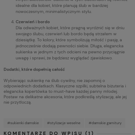
idealne dla kobiet, które planują ślub w bardziej
nowoczesnym, minimalistycznym stylu.
Czerwień i bordo
Dla odważnych kobiet, które pragną wyróżnić się w dniu
swojego ślubu, czerwień lub bordo będą strzałem w
dziesiątkę. To kolory, które symbolizują miłość i pasję, a
jednocześnie dodają pewności siebie. Długa, elegancka
sukienka w jednym z tych odcieni na pewno przyciągnie
uwagę i sprawi, że będziesz wyglądać zjawiskowo.
Dodatki, które dopełnią całość
Wybierając sukienkę na ślub cywilny, nie zapomnij o
odpowiednich dodatkach. Klasyczne szpilki, subtelna biżuteria i
elegancka kopertówka to must-have każdej panny młodej.
Postaw na delikatne akcesoria, które podkreślą stylizację, ale jej
nie przytłoczą.
#sukienki damskie
#stylizacje weselne
#damskie garnitury
KOMENTARZE DO WPISU (1)