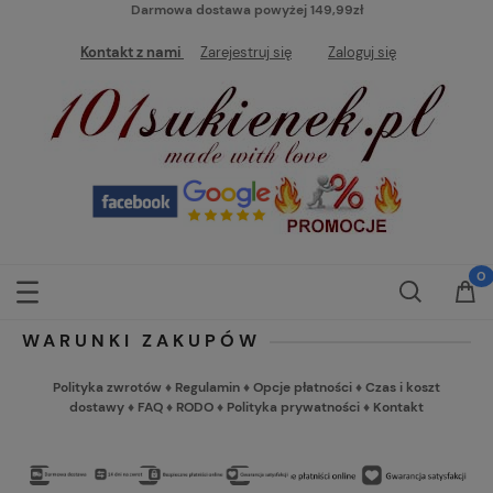
Darmowa dostawa powyżej 149,99zł
Kontakt z nami
Zarejestruj się
Zaloguj się
WARUNKI ZAKUPÓW
Polityka zwrotów
♦
Regulamin
♦
Opcje płatności
♦
Czas i koszt
dostawy
♦
FAQ
♦
RODO
♦
Polityka prywatności
♦
Kontakt