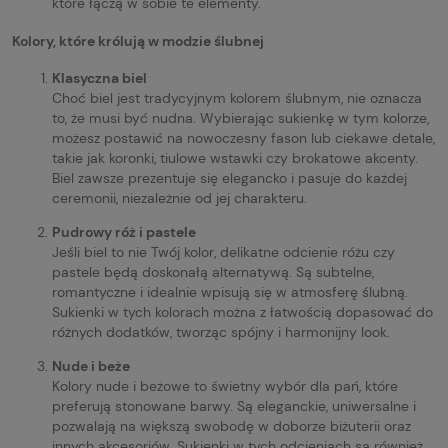
które łączą w sobie te elementy.
Kolory, które królują w modzie ślubnej
Klasyczna biel
Choć biel jest tradycyjnym kolorem ślubnym, nie oznacza
to, że musi być nudna. Wybierając sukienkę w tym kolorze,
możesz postawić na nowoczesny fason lub ciekawe detale,
takie jak koronki, tiulowe wstawki czy brokatowe akcenty.
Biel zawsze prezentuje się elegancko i pasuje do każdej
ceremonii, niezależnie od jej charakteru.
Pudrowy róż i pastele
Jeśli biel to nie Twój kolor, delikatne odcienie różu czy
pastele będą doskonałą alternatywą. Są subtelne,
romantyczne i idealnie wpisują się w atmosferę ślubną.
Sukienki w tych kolorach można z łatwością dopasować do
różnych dodatków, tworząc spójny i harmonijny look.
Nude i beże
Kolory nude i beżowe to świetny wybór dla pań, które
preferują stonowane barwy. Są eleganckie, uniwersalne i
pozwalają na większą swobodę w doborze biżuterii oraz
innych akcesoriów. Sukienki w tych odcieniach są również