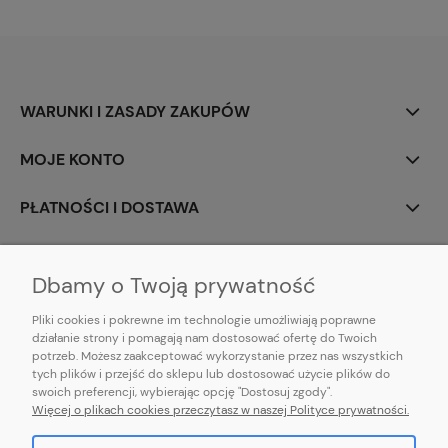
WARUNKI I ZASADY ZAKUPÓW
MOJE KONTO
PŁATNOŚCI I DOSTAWA
INFORMACJE
Dbamy o Twoją prywatność
Pliki cookies i pokrewne im technologie umożliwiają poprawne
działanie strony i pomagają nam dostosować ofertę do Twoich
potrzeb. Możesz zaakceptować wykorzystanie przez nas wszystkich
E-mail:
pl101sukienek@gmail.com
tych plików i przejść do sklepu lub dostosować użycie plików do
101sukienek.pl
swoich preferencji, wybierając opcję "Dostosuj zgody".
ul. Piotrkowska 317/11, Łódź 93-035, woj. łódzkie
Więcej o plikach cookies przeczytasz w naszej Polityce prywatności.