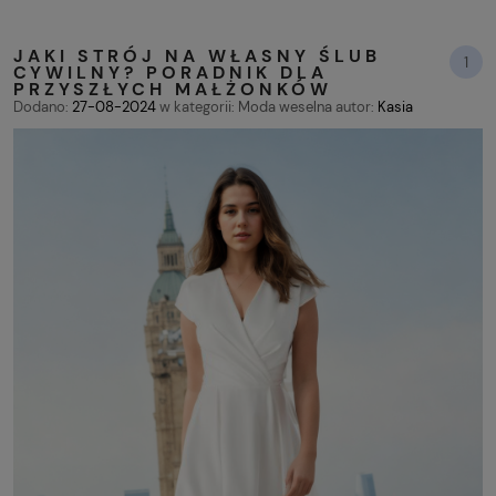
JAKI STRÓJ NA WŁASNY ŚLUB
1
CYWILNY? PORADNIK DLA
PRZYSZŁYCH MAŁŻONKÓW
Dodano:
27-08-2024
w kategorii:
Moda weselna
autor:
Kasia