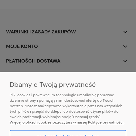
WARUNKI I ZASADY ZAKUPÓW
MOJE KONTO
PŁATNOŚCI I DOSTAWA
INFORMACJE
Dbamy o Twoją prywatność
Pliki cookies i pokrewne im technologie umożliwiają poprawne
działanie strony i pomagają nam dostosować ofertę do Twoich
potrzeb. Możesz zaakceptować wykorzystanie przez nas wszystkich
E-mail:
pl101sukienek@gmail.com
tych plików i przejść do sklepu lub dostosować użycie plików do
101sukienek.pl
swoich preferencji, wybierając opcję "Dostosuj zgody".
ul. Piotrkowska 317/11, Łódź 93-035, woj. łódzkie
Więcej o plikach cookies przeczytasz w naszej Polityce prywatności.