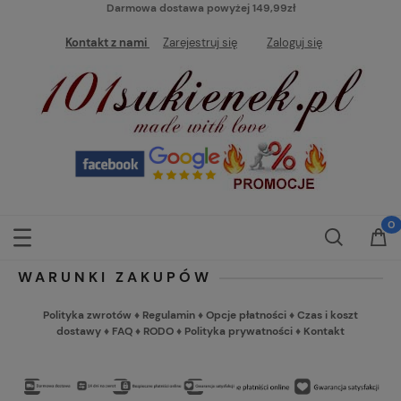
Darmowa dostawa powyżej 149,99zł
Kontakt z nami
Zarejestruj się
Zaloguj się
WARUNKI ZAKUPÓW
Polityka zwrotów
♦
Regulamin
♦
Opcje płatności
♦
Czas i koszt
dostawy
♦
FAQ
♦
RODO
♦
Polityka prywatności
♦
Kontakt