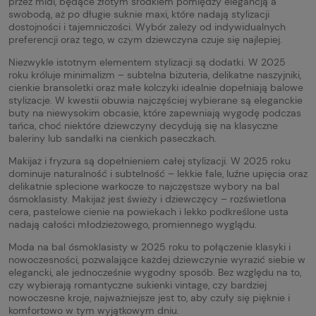
przez midi, będące złotym środkiem pomiędzy elegancją a
swobodą, aż po długie suknie maxi, które nadają stylizacji
dostojności i tajemniczości. Wybór zależy od indywidualnych
preferencji oraz tego, w czym dziewczyna czuje się najlepiej.
Niezwykle istotnym elementem stylizacji są dodatki. W 2025
roku króluje minimalizm – subtelna biżuteria, delikatne naszyjniki,
cienkie bransoletki oraz małe kolczyki idealnie dopełniają balowe
stylizacje. W kwestii obuwia najczęściej wybierane są eleganckie
buty na niewysokim obcasie, które zapewniają wygodę podczas
tańca, choć niektóre dziewczyny decydują się na klasyczne
baleriny lub sandałki na cienkich paseczkach.
Makijaż i fryzura są dopełnieniem całej stylizacji. W 2025 roku
dominuje naturalność i subtelność – lekkie fale, luźne upięcia oraz
delikatnie splecione warkocze to najczęstsze wybory na bal
ósmoklasisty. Makijaż jest świeży i dziewczęcy – rozświetlona
cera, pastelowe cienie na powiekach i lekko podkreślone usta
nadają całości młodzieżowego, promiennego wyglądu.
Moda na bal ósmoklasisty w 2025 roku to połączenie klasyki i
nowoczesności, pozwalające każdej dziewczynie wyrazić siebie w
elegancki, ale jednocześnie wygodny sposób. Bez względu na to,
czy wybierają romantyczne sukienki vintage, czy bardziej
nowoczesne kroje, najważniejsze jest to, aby czuły się pięknie i
komfortowo w tym wyjątkowym dniu.