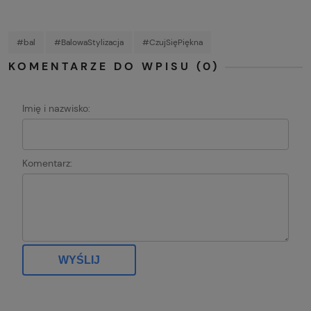
#bal
#BalowaStylizacja
#CzujSięPiękna
KOMENTARZE DO WPISU (0)
Imię i nazwisko:
Komentarz:
WYŚLIJ