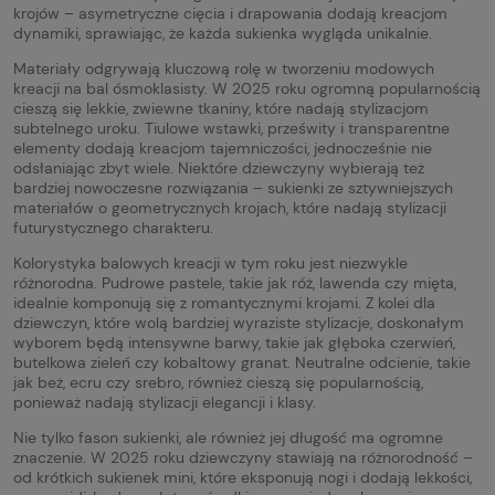
krojów – asymetryczne cięcia i drapowania dodają kreacjom
dynamiki, sprawiając, że każda sukienka wygląda unikalnie.
Materiały odgrywają kluczową rolę w tworzeniu modowych
kreacji na bal ósmoklasisty. W 2025 roku ogromną popularnością
cieszą się lekkie, zwiewne tkaniny, które nadają stylizacjom
subtelnego uroku. Tiulowe wstawki, prześwity i transparentne
elementy dodają kreacjom tajemniczości, jednocześnie nie
odsłaniając zbyt wiele. Niektóre dziewczyny wybierają też
bardziej nowoczesne rozwiązania – sukienki ze sztywniejszych
materiałów o geometrycznych krojach, które nadają stylizacji
futurystycznego charakteru.
Kolorystyka balowych kreacji w tym roku jest niezwykle
różnorodna. Pudrowe pastele, takie jak róż, lawenda czy mięta,
idealnie komponują się z romantycznymi krojami. Z kolei dla
dziewczyn, które wolą bardziej wyraziste stylizacje, doskonałym
wyborem będą intensywne barwy, takie jak głęboka czerwień,
butelkowa zieleń czy kobaltowy granat. Neutralne odcienie, takie
jak beż, ecru czy srebro, również cieszą się popularnością,
ponieważ nadają stylizacji elegancji i klasy.
Nie tylko fason sukienki, ale również jej długość ma ogromne
znaczenie. W 2025 roku dziewczyny stawiają na różnorodność –
od krótkich sukienek mini, które eksponują nogi i dodają lekkości,