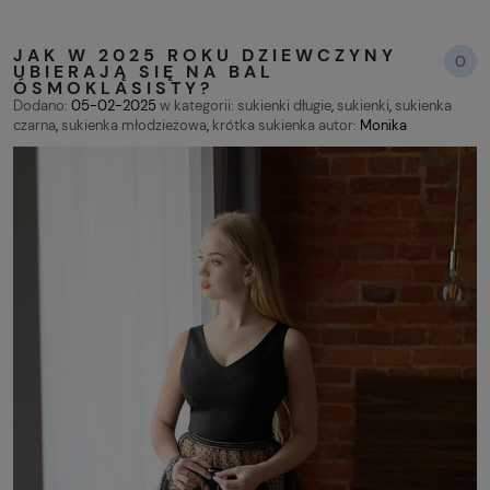
JAK W 2025 ROKU DZIEWCZYNY
0
UBIERAJĄ SIĘ NA BAL
ÓSMOKLASISTY?
Dodano:
05-02-2025
w kategorii:
sukienki długie
,
sukienki
,
sukienka
czarna
,
sukienka młodzieżowa
,
krótka sukienka
autor:
Monika