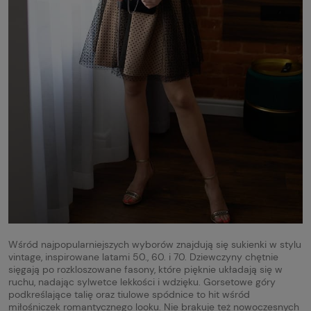
Wśród najpopularniejszych wyborów znajdują się sukienki w stylu
vintage, inspirowane latami 50., 60. i 70. Dziewczyny chętnie
sięgają po rozkloszowane fasony, które pięknie układają się w
ruchu, nadając sylwetce lekkości i wdzięku. Gorsetowe góry
podkreślające talię oraz tiulowe spódnice to hit wśród
miłośniczek romantycznego looku. Nie brakuje też nowoczesnych