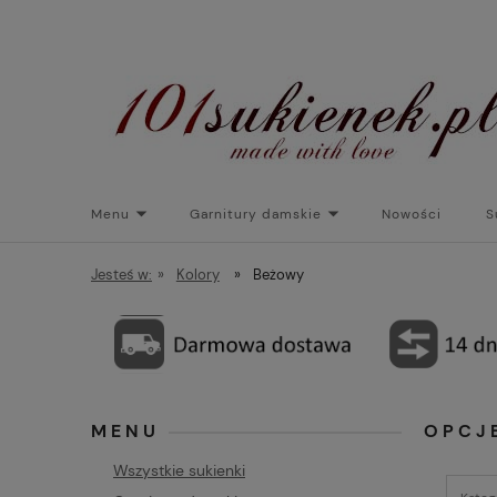
Menu
Garnitury damskie
Nowości
S
Torebki do sukienek
Promocje
Płaszcze/kurtk
Jesteś w:
»
Kolory
»
Beżowy
MENU
OPCJ
Wszystkie sukienki