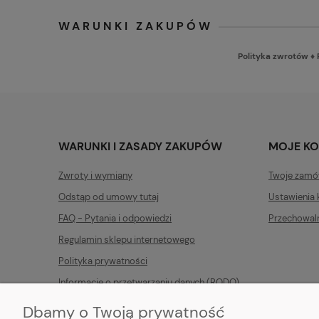
WARUNKI ZAKUPÓW
Polityka zwrotów
♦
WARUNKI I ZASADY ZAKUPÓW
MOJE K
Zwroty i wymiany
Twoje zamó
Odstąp od umowy tutaj
Ustawienia 
FAQ - Pytania i odpowiedzi
Przechowal
Regulamin sklepu internetowego
Polityka prywatności
Informacje o przetwarzaniu danych (RODO)
Dbamy o Twoją prywatność