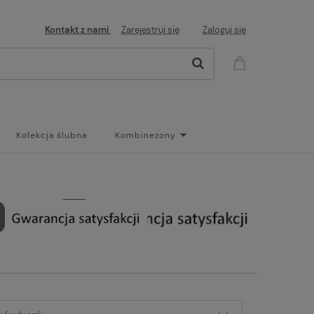
Kontakt z nami
Zarejestruj się
Zaloguj się
Kolekcja ślubna
Kombinezony
og