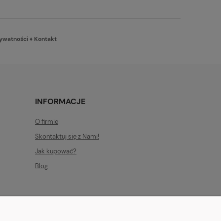
rywatności
♦
Kontakt
INFORMACJE
O firmie
Skontaktuj się z Nami!
Jak kupować?
Blog