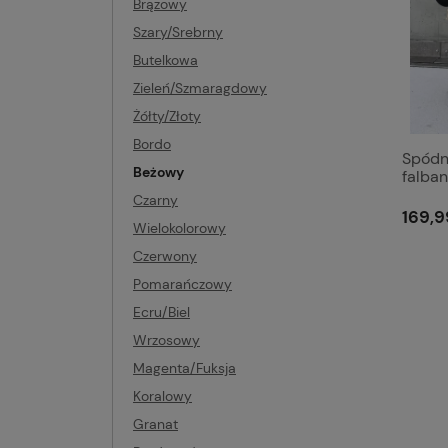
Brązowy
Szary/Srebrny
Butelkowa
Zieleń/Szmaragdowy
Żółty/Złoty
Bordo
Spódni
Beżowy
falba
Czarny
169,9
Wielokolorowy
Czerwony
Pomarańczowy
Ecru/Biel
Wrzosowy
Magenta/Fuksja
Koralowy
Granat