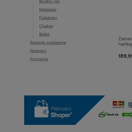
Brudny róż
Niebieski
Fioletowy
Chaber
Błękit
Żakie
Sukienki codzienne
haftkę
Nowości
189,9
Promocje