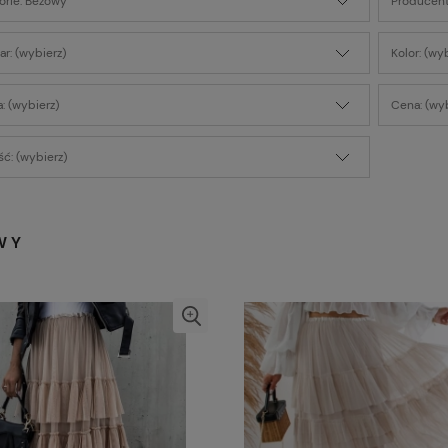
orie: Beżowy
Producent
r: (wybierz)
Kolor: (wy
: (wybierz)
Cena: (wyb
ć: (wybierz)
WY