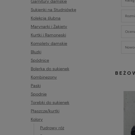
Kateg
Garnitury damskie
Sukienki na Studniówkę
Rozmia
Kolekcja ślubna
Marynarki i Żakiety
Ocena
Kurtki i Ramoneski
Komplety damskie
Nowoś
Bluzki
Spódnice
Bolerka do sukienek
BEŻO
Kombinezony
Paski
Spodnie
Torebki do sukienek
Płaszcze/kurtki
Kolory
Pudrowy róż