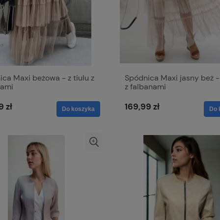
ca Maxi beżowa - z tiulu z
Spódnica Maxi jasny beż - 
nami
z falbanami
9 zł
169,99 zł
Do koszyka
Do 