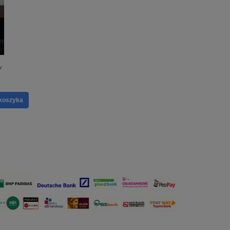
y
koszyka