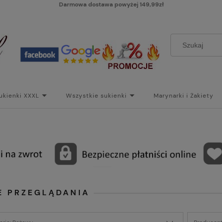
Darmowa dostawa powyżej 149,99zł
ukienki XXXL
Wszystkie sukienki
Marynarki i Żakiety
i
Paski
Koszt dostawy
Skontaktuj się z Nami!
Bl
E PRZEGLĄDANIA