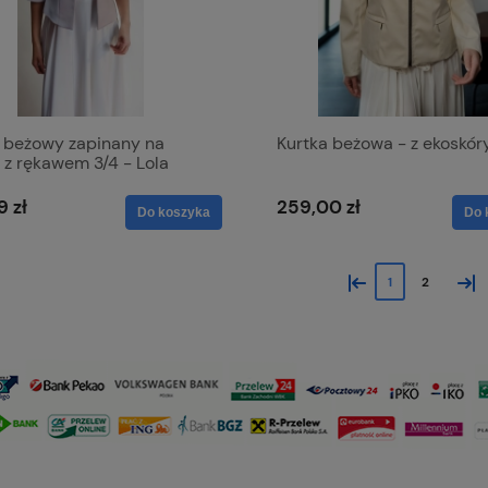
t beżowy zapinany na
Kurtka beżowa - z ekoskór
 z rękawem 3/4 - Lola
9 zł
259,00 zł
Do koszyka
Do 
«
»
1
2