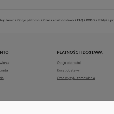
Regulamin
♦
Opcje płatności
♦
Czas i koszt dostawy
♦
FAQ
♦
RODO
♦
Polityka p
ONTO
PŁATNOŚCI I DOSTAWA
wienia
Opcje płatności
konta
Koszt dostawy
nia
Czas wysyłki zamówienia