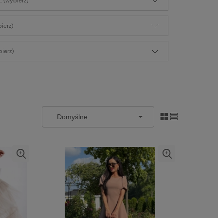
: (wybierz)
bierz)
ierz)