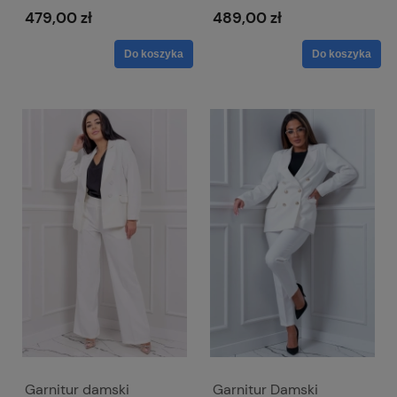
kopertowym dekoltem -
479,00 zł
489,00 zł
Afrodyta
Do koszyka
Do koszyka
Garnitur damski
Garnitur Damski