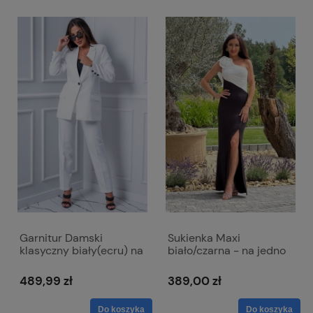
Garnitur Damski
Sukienka Maxi
klasyczny biały(ecru) na
biało/czarna - na jedno
jeden guzik ze
ramie - Alaia
spodniami w kant -
489,99 zł
389,00 zł
Melani
Do koszyka
Do koszyka