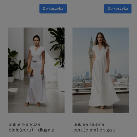
Do koszyka
Do koszyka
Sukienka Róża
Suknia ślubna
biała(ecru) - długa z
ecru(biała) długa z
paskiem w talii
rozcięciem i