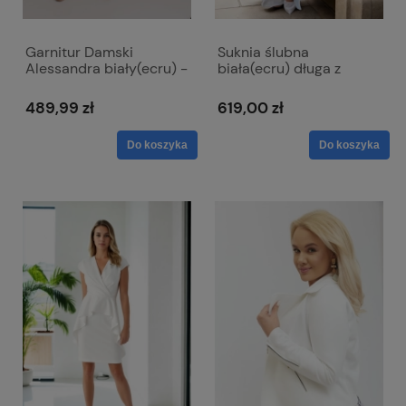
Garnitur Damski
Suknia ślubna
Alessandra biały(ecru) -
biała(ecru) długa z
klasyczny dwurzędowy
koronkową górą i długim
rękawem - Paula Maxi
489,99 zł
619,00 zł
Do koszyka
Do koszyka