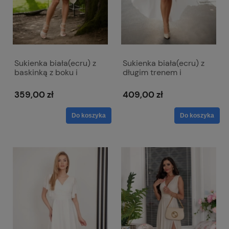
Sukienka biała(ecru) z
Sukienka biała(ecru) z
baskinką z boku i
długim trenem i
dekoltem w literkę V -
kopertowym dekoltem -
Victoria ślubna
Selena ślubna
359,00 zł
409,00 zł
Do koszyka
Do koszyka