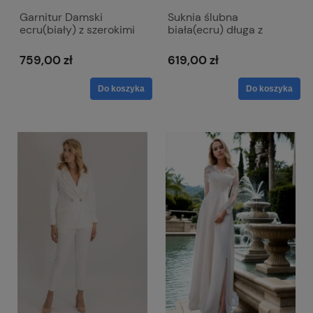
Garnitur Damski
Suknia ślubna
ecru(biały) z szerokimi
biała(ecru) długa z
nogawkami i długą
koronkową górą i
marynarką - Claire
krótkim rękawkiem -
759,00 zł
619,00 zł
ślubny
Paula
Do koszyka
Do koszyka