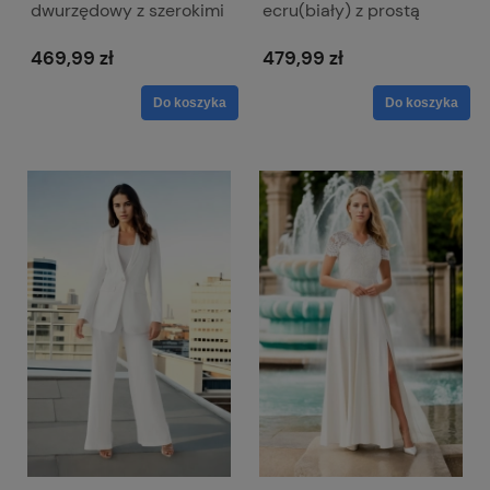
dwurzędowy z szerokimi
ecru(biały) z prostą
nogawkami - Samantha
nogawką i
ecru
dwurzędowym
469,99 zł
479,99 zł
zapięciem za złotymi
guzikami - Alessandra 2
Do koszyka
Do koszyka