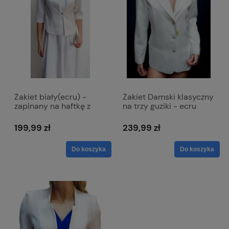
Żakiet biały(ecru) -
Żakiet Damski klasyczny
zapinany na haftkę z
na trzy guziki - ecru
rękawem 3/4 - Lola
Emma
199,99 zł
239,99 zł
Do koszyka
Do koszyka