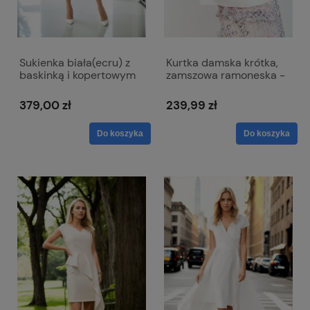
Sukienka biała(ecru) z
Kurtka damska krótka,
baskinką i kopertowym
zamszowa ramoneska -
dekoltem - Simona
Karolina ecru
ślubna
379,00 zł
239,99 zł
Do koszyka
Do koszyka