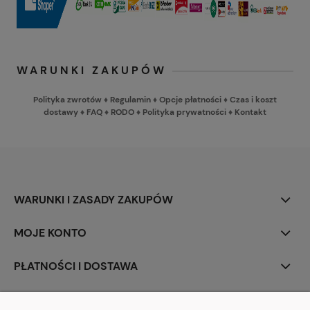
WARUNKI ZAKUPÓW
Polityka zwrotów
♦
Regulamin
♦
Opcje płatności
♦
Czas i koszt
dostawy
♦
FAQ
♦
RODO
♦
Polityka prywatności
♦
Kontakt
WARUNKI I ZASADY ZAKUPÓW
MOJE KONTO
PŁATNOŚCI I DOSTAWA
INFORMACJE