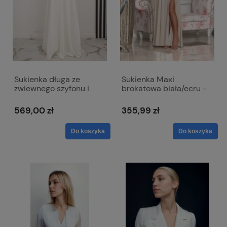
Sukienka długa ze
Sukienka Maxi
zwiewnego szyfonu i
brokatowa biała/ecru -
gładkiego materiału -
zwiewna z odkrytymi
Laura ecru
ramionami - Salma
569,00 zł
355,99 zł
Do koszyka
Do koszyka