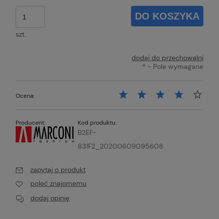
DO KOSZYKA
szt.
dodaj do przechowalni
*
- Pole wymagane
Ocena:
Producent:
Kod produktu:
B2EF-
831F2_20200609095608
zapytaj o produkt
poleć znajomemu
dodaj opinię