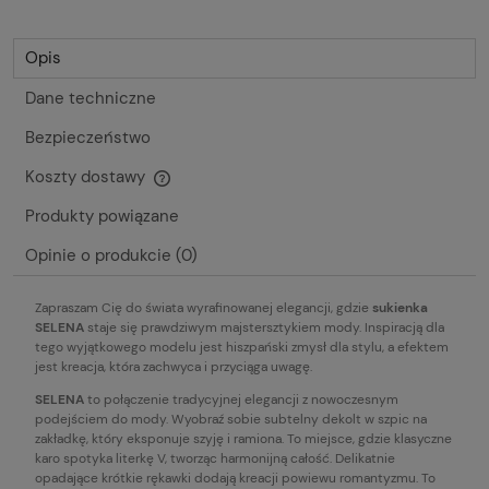
Opis
Dane techniczne
Bezpieczeństwo
Koszty dostawy
Cena nie zawiera ewentualnych kosztów płatności
Produkty powiązane
Opinie o produkcie (0)
Zapraszam Cię do świata wyrafinowanej elegancji, gdzie
sukienka
SELENA
staje się prawdziwym majstersztykiem mody. Inspiracją dla
tego wyjątkowego modelu jest hiszpański zmysł dla stylu, a efektem
jest kreacja, która zachwyca i przyciąga uwagę.
SELENA
to połączenie tradycyjnej elegancji z nowoczesnym
podejściem do mody. Wyobraź sobie subtelny dekolt w szpic na
zakładkę, który eksponuje szyję i ramiona. To miejsce, gdzie klasyczne
karo spotyka literkę V, tworząc harmonijną całość. Delikatnie
opadające krótkie rękawki dodają kreacji powiewu romantyzmu. To