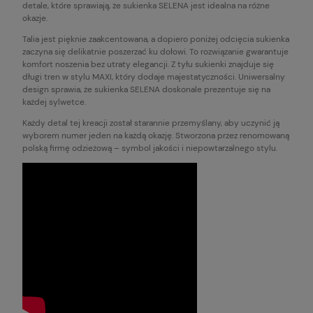
detale, które sprawiają, że sukienka SELENA jest idealna na różne
okazje.
Talia jest pięknie zaakcentowana, a dopiero poniżej odcięcia sukienka
zaczyna się delikatnie poszerzać ku dołowi. To rozwiązanie gwarantuje
komfort noszenia bez utraty elegancji. Z tyłu sukienki znajduje się
długi tren w stylu MAXI, który dodaje majestatyczności. Uniwersalny
design sprawia, że sukienka SELENA doskonale prezentuje się na
każdej sylwetce.
Każdy detal tej kreacji został starannie przemyślany, aby uczynić ją
wyborem numer jeden na każdą okazję. Stworzona przez renomowaną
polską firmę odzieżową – symbol jakości i niepowtarzalnego stylu.