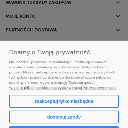
WARUNKI I ZASADY ZAKUPÓW
MOJE KONTO
PŁATNOŚCI I DOSTAWA
INFORMACJE
Dbamy o Twoją prywatność
Pliki cookies i pokrewne im technologie umożliwiają poprawne
działanie strony i pomagają nam dostosować ofertę do Twoich
potrzeb. Możesz zaakceptować wykorzystanie przez nas wszystkich
E-mail:
pl101sukienek@gmail.com
tych plików i przejść do sklepu lub dostosować użycie plików do
101sukienek.pl
swoich preferencji, wybierając opcję "Dostosuj zgody".
ul. Piotrkowska 317/11, Łódź 93-035, woj. łódzkie
Więcej o plikach cookies przeczytasz w naszej Polityce prywatności.
zaakceptuj tylko niezbędne
pokaż pełną wersję strony
dostosuj zgody
Sklep internetowy Shoper.pl