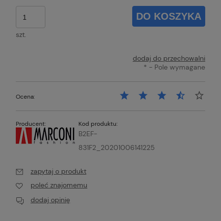
DO KOSZYKA
szt.
dodaj do przechowalni
*
- Pole wymagane
Ocena:
Producent:
Kod produktu:
B2EF-
831F2_20201006141225
zapytaj o produkt
poleć znajomemu
dodaj opinię