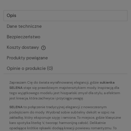
Opis
Dane techniczne
Bezpieczeństwo
Koszty dostawy
Cena nie zawiera ewentualnych kosztów płatności
Produkty powiązane
Opinie o produkcie (0)
Zapraszam Cię do świata wyrafinowanej elegancji, gdzie
sukienka
SELENA
staje się prawdziwym majstersztykiem mody. Inspiracją dla
tego wyjątkowego modelu jest hiszpański zmysł dla stylu, a efektem
jest kreacja, która zachwyca i przyciąga uwagę.
SELENA
to połączenie tradycyjnej elegancji z nowoczesnym
podejściem do mody. Wyobraź sobie subtelny dekolt w szpic na
zakładkę, który eksponuje szyję i ramiona. To miejsce, gdzie klasyczne
karo spotyka literkę V, tworząc harmonijną całość. Delikatnie
opadające krótkie rękawki dodają kreacji powiewu romantyzmu. To