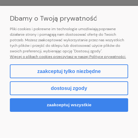
INFORMACJE
Dbamy o Twoją prywatność
Pliki cookies i pokrewne im technologie umożliwiają poprawne
działanie strony i pomagają nam dostosować ofertę do Twoich
potrzeb. Możesz zaakceptować wykorzystanie przez nas wszystkich
E-mail:
pl101sukienek@gmail.com
tych plików i przejść do sklepu lub dostosować użycie plików do
101sukienek.pl
swoich preferencji, wybierając opcję "Dostosuj zgody".
ul. Piotrkowska 317/11, Łódź 93-035, woj. łódzkie
Więcej o plikach cookies przeczytasz w naszej Polityce prywatności.
zaakceptuj tylko niezbędne
pokaż pełną wersję strony
dostosuj zgody
Sklep internetowy Shoper.pl
zaakceptuj wszystkie