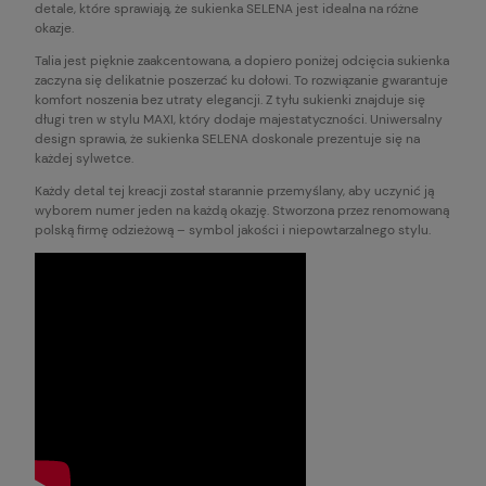
detale, które sprawiają, że sukienka SELENA jest idealna na różne
okazje.
Talia jest pięknie zaakcentowana, a dopiero poniżej odcięcia sukienka
zaczyna się delikatnie poszerzać ku dołowi. To rozwiązanie gwarantuje
komfort noszenia bez utraty elegancji. Z tyłu sukienki znajduje się
długi tren w stylu MAXI, który dodaje majestatyczności. Uniwersalny
design sprawia, że sukienka SELENA doskonale prezentuje się na
każdej sylwetce.
Każdy detal tej kreacji został starannie przemyślany, aby uczynić ją
wyborem numer jeden na każdą okazję. Stworzona przez renomowaną
polską firmę odzieżową – symbol jakości i niepowtarzalnego stylu.