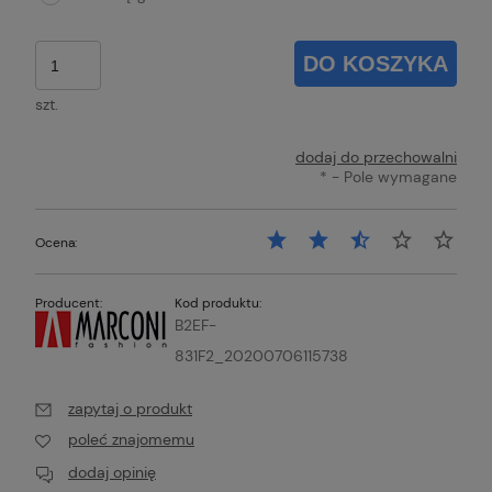
DO KOSZYKA
szt.
dodaj do przechowalni
*
- Pole wymagane
Ocena:
Producent:
Kod produktu:
B2EF-
831F2_20200706115738
zapytaj o produkt
poleć znajomemu
dodaj opinię