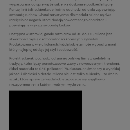
wypasowana, co sprawia, że sukienka doskonale podkreśla figurę.
Poniżej linii talii sukienka delikatnie odchodzi od ciała, zapewniając
swobodę ruchów. Charakterystyczne dla modelu Milena są dwa
rozcięcia na nogach, które dodają nowoczesnego charakteru i
pozwalają na większą swobodę kroków.
Dostępna w szerokiej gamie rozmiarów od XS do XXL, Milena jest
stworzona z myślą o różnorodności kobiecych sylwetek.
Produkowana w wielu kolorach, każda kobieta może wybrać wariant,
który najlepiej oddaje jej styl i osobowość.
Projekt sukienki pochodzi od znanej polskiej firmy z wieloletnią
tradycją, która łączy ponadczasowe wzory z nowoczesnymi trendami.
Skład materiału to 93% poliester i 7% elastan, co świadczy o wysokiej
jakości i dbałości o detale. Milena nie jest tylko sukienką – to dzieło
sztuki, które sprawi, że każda kobieta poczuje się wyjątkowo i
niezapomnianie na każdym ważnym wydarzeniu.